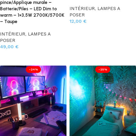
pince/Applique murale –
INTÉRIEUR
,
LAMPES A
Batterie/Piles – LED Dim to
POSER
warm – 1×3,5W 2700K/5700K
12,00
€
– Taupe
Ajouter au panier
INTÉRIEUR
,
LAMPES A
POSER
49,00
€
Ajouter au panier
-24%
-25%