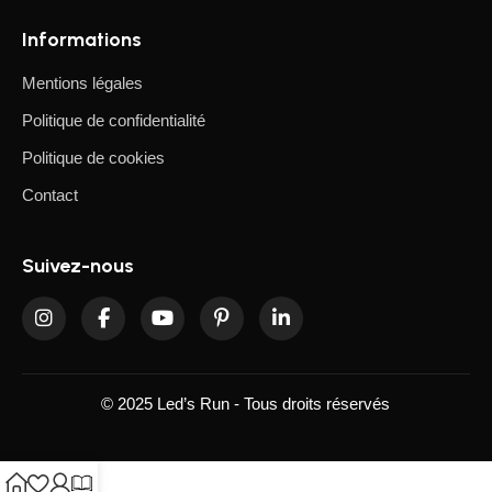
sécurité, leur performance et leur esthétique. Chaque
luminaire garantit une longue durée de vie, un
Informations
fonctionnement sûr et un design soigné, pour que votre
espace soit parfaitement éclairé et agréable à vivre.
Mentions légales
Politique de confidentialité
Politique de cookies
Contact
Suivez-nous
© 2025 Led’s Run - Tous droits réservés