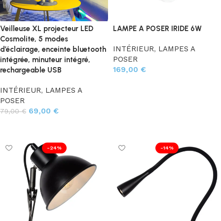
Veilleuse XL projecteur LED
LAMPE A POSER IRIDE 6W
Cosmolite, 5 modes
INTÉRIEUR
,
LAMPES A
d’éclairage, enceinte bluetooth
POSER
intégrée, minuteur intégré,
169,00
€
rechargeable USB
Choix des options
INTÉRIEUR
,
LAMPES A
POSER
69,00
€
79,00
€
Ajouter au panier
-24%
-14%