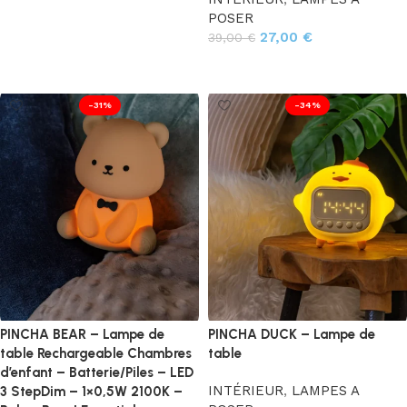
POSER
27,00
€
39,00
€
Ajouter au panier
-31%
-34%
PINCHA BEAR – Lampe de
PINCHA DUCK – Lampe de
table Rechargeable Chambres
table
d’enfant – Batterie/Piles – LED
INTÉRIEUR
,
LAMPES A
3 StepDim – 1×0,5W 2100K –