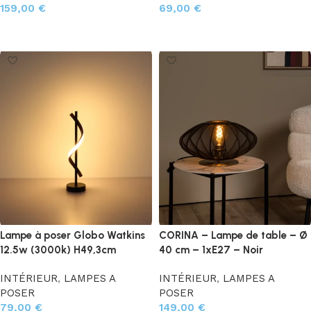
159,00
€
69,00
€
Ajouter au panier
Ajouter au panier
Lampe à poser Globo Watkins
CORINA – Lampe de table – Ø
12.5w (3000k) H49,3cm
40 cm – 1xE27 – Noir
INTÉRIEUR
,
LAMPES A
INTÉRIEUR
,
LAMPES A
POSER
POSER
79,00
€
149,00
€