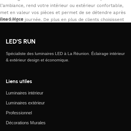
l’ambiance, rend votre intérieur ou extérieur confortable,
met en valeur vos pièces et permet de se détendre après
Read More
une longue journée. De plus en plus de clients choisissent
notre boutique en ligne pour commander depuis chez eux,
comparer les produits et acheter tranquillement ce qui
LED'S RUN
correspond à leurs besoins. Notre catalogue inclut des
solutions pour tous les usages, des particuliers aux
Spécialiste des luminaires LED à La Réunion. Éclairage intérieur
professionnels.
& extérieur design et économique.
L’éclairage LED, une forme d’art moderne
Liens utiles
Les fabricants de luminaires LED proposent des créations
fascinantes : on y trouve des produits standards et des
Luminaires intérieur
modèles uniques conçus par des artisans professionnels,
Luminaires extérieur
appréciés par les connaisseurs de design et d’efficacité.
Nous avons sélectionné les meilleurs modèles, alliant
Professionnel
élégance, qualité et praticité. Nos produits proviennent de
Décorations Murales
marques fiables, reconnues pour leur durabilité, leur