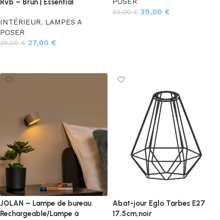
POSER
Rvb – Brun | Essential
39,00
€
59,00
€
INTÉRIEUR
,
LAMPES A
Ajouter au panier
POSER
27,00
€
39,00
€
Ajouter au panier
JOLAN – Lampe de bureau
Abat-jour Eglo Tarbes E27
Rechargeable/Lampe à
17.5cm,noir