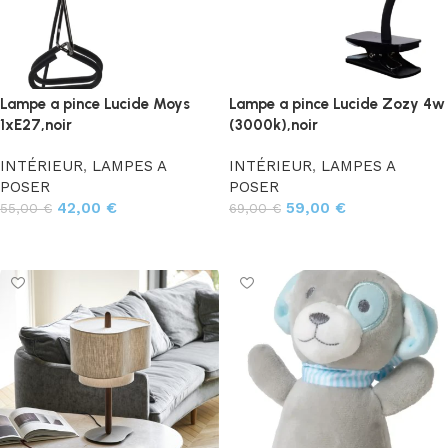
Lampe a pince Lucide Moys
Lampe a pince Lucide Zozy 4w
1xE27,noir
(3000k),noir
INTÉRIEUR
,
LAMPES A
INTÉRIEUR
,
LAMPES A
POSER
POSER
42,00
€
59,00
€
55,00
€
69,00
€
Ajouter au panier
Ajouter au panier