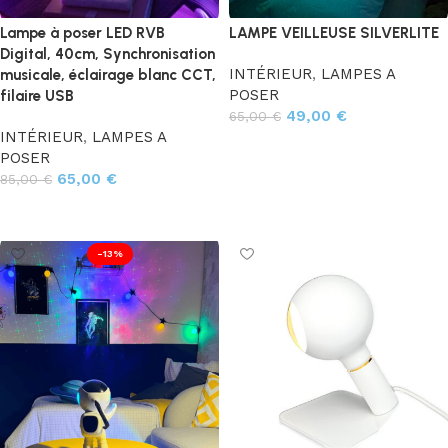
Lampe à poser LED RVB
LAMPE VEILLEUSE SILVERLITE
Digital, 40cm, Synchronisation
INTÉRIEUR
,
LAMPES A
musicale, éclairage blanc CCT,
POSER
filaire USB
49,00
€
65,00
€
INTÉRIEUR
,
LAMPES A
Ajouter au panier
POSER
65,00
€
85,00
€
Ajouter au panier
-13%