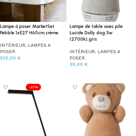
Lampe à poser MarketSet
Lampe de table avec pile
Pebble 1xE27 H60cm,crème
Lucide Dolly dog 3w
(2700k),gris
INTÉRIEUR
,
LAMPES A
POSER
INTÉRIEUR
,
LAMPES A
525,00
€
POSER
39,00
€
Ajouter au panier
Ajouter au panier
-27%