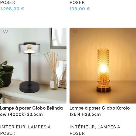
POSER
POSER
1.298,00
€
109,00
€
Choix des options
Ajouter au panier
Lampe à poser Globo Belinda
Lampe à poser Globo Karolo
6w (4000k) 32,5cm
1xE14 H28,5cm
INTÉRIEUR
,
LAMPES A
INTÉRIEUR
,
LAMPES A
POSER
POSER