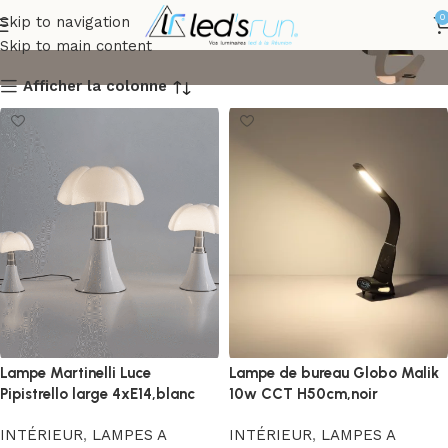
LAMPES A POSER
0
Skip to navigation
Skip to main content
Afficher la colonne
Lampe Martinelli Luce
Lampe de bureau Globo Malik
Pipistrello large 4xE14,blanc
10w CCT H50cm,noir
INTÉRIEUR
,
LAMPES A
INTÉRIEUR
,
LAMPES A