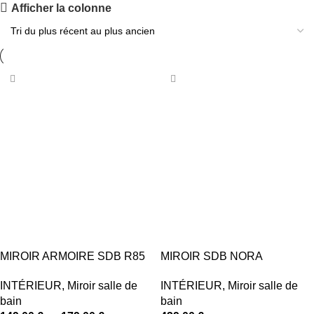
PANNEAU ACOUSTIQUE VITRÉ OR
Afficher la colonne
Réduction jusqu’au -17%
Acheter maintenant
MIROIR ARMOIRE SDB R85
MIROIR SDB NORA
INTÉRIEUR
,
Miroir salle de
INTÉRIEUR
,
Miroir salle de
bain
bain