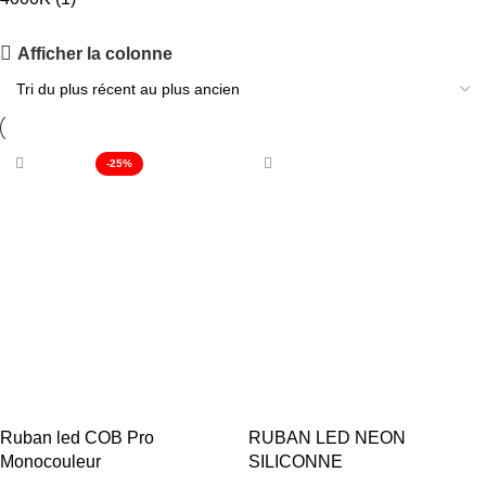
PANNEAU ACOUSTIQUE VITRÉ OR
Afficher la colonne
Réduction jusqu’au -17%
Acheter maintenant
-25%
Ruban led COB Pro
RUBAN LED NEON
Monocouleur
SILICONNE