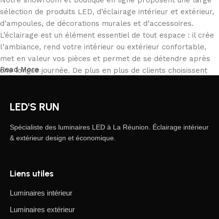
Notre showroom et boutique en ligne proposent une large
sélection de produits LED, d’éclairage intérieur et extérieur,
d’ampoules, de décorations murales et d’accessoires.
L’éclairage est un élément essentiel de tout espace : il crée
l’ambiance, rend votre intérieur ou extérieur confortable,
met en valeur vos pièces et permet de se détendre après
Read More
une longue journée. De plus en plus de clients choisissent
notre boutique en ligne pour commander depuis chez eux,
comparer les produits et acheter tranquillement ce qui
LED'S RUN
correspond à leurs besoins. Notre catalogue inclut des
solutions pour tous les usages, des particuliers aux
Spécialiste des luminaires LED à La Réunion. Éclairage intérieur
professionnels.
& extérieur design et économique.
L’éclairage LED, une forme d’art moderne
Liens utiles
Les fabricants de luminaires LED proposent des créations
fascinantes : on y trouve des produits standards et des
Luminaires intérieur
modèles uniques conçus par des artisans professionnels,
Luminaires extérieur
appréciés par les connaisseurs de design et d’efficacité.