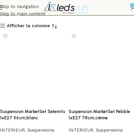
Suspensions
0
Skip to navigation
Skip to main content
Afficher la colonne
Suspension MarketSet Selenitis
Suspension MarketSet Pebble
1xE27 56cm,blanc
1xE27 78cm,crème
INTÉRIEUR
,
Suspensions
INTÉRIEUR
,
Suspensions