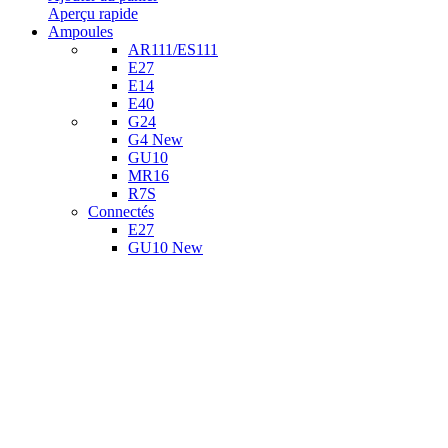
initial
actuel
Aperçu rapide
était :
est :
Ampoules
109,00 €.
87,00 €.
AR111/ES111
E27
E14
E40
G24
G4
New
GU10
MR16
R7S
Connectés
E27
GU10
New