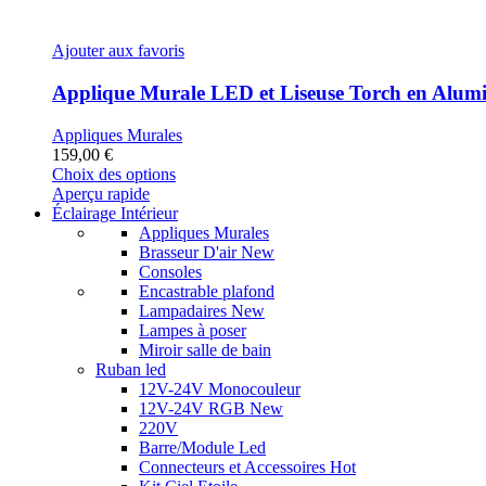
Ajouter aux favoris
Applique Murale LED et Liseuse Torch en Alum
Appliques Murales
159,00
€
Ce
Choix des options
produit
Aperçu rapide
a
Éclairage Intérieur
plusieurs
Appliques Murales
variations.
Brasseur D'air
New
Les
Consoles
options
Encastrable plafond
peuvent
Lampadaires
New
être
Lampes à poser
choisies
Miroir salle de bain
sur
Ruban led
la
12V-24V Monocouleur
page
12V-24V RGB
New
du
220V
produit
Barre/Module Led
Connecteurs et Accessoires
Hot