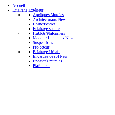
Accueil
Éclairage Extérieur
Appliques Murales
Architecturaux
New
Borne/Potelet
Eclairage solaire
Hublots/Plafonniers
Mobilier Lumineux
New
Suspensions
Projecteur
Eclairage Urbain
Encastrés de sol
New
Encastrés murales
Plafonnier