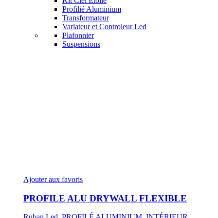
Kit Ciel Etoile
Profilié Aluminium
Transformateur
Variateur et Controleur Led
Plafonnier
Suspensions
Ajouter aux favoris
PROFILE ALU DRYWALL FLEXIBLE
Ruban Led
,
PROFILÉ ALUMINIUM
,
INTÉRIEUR