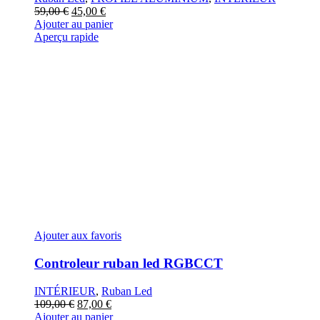
Le
Le
59,00
€
45,00
€
prix
prix
Ajouter au panier
initial
actuel
Aperçu rapide
était :
est :
59,00 €.
45,00 €.
Ajouter aux favoris
Controleur ruban led RGBCCT
INTÉRIEUR
,
Ruban Led
Le
Le
109,00
€
87,00
€
prix
prix
Ajouter au panier