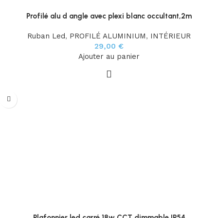
Profilé alu d angle avec plexi blanc occultant,2m
Ruban Led
,
PROFILÉ ALUMINIUM
,
INTÉRIEUR
29,00
€
Ajouter au panier
Plafonnier led carré 18w CCT dimmable IP54