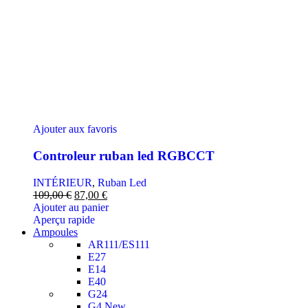
Ajouter aux favoris
Controleur ruban led RGBCCT
INTÉRIEUR
,
Ruban Led
109,00
€
87,00
€
Ajouter au panier
Aperçu rapide
Ampoules
AR111/ES111
E27
E14
E40
G24
G4
New