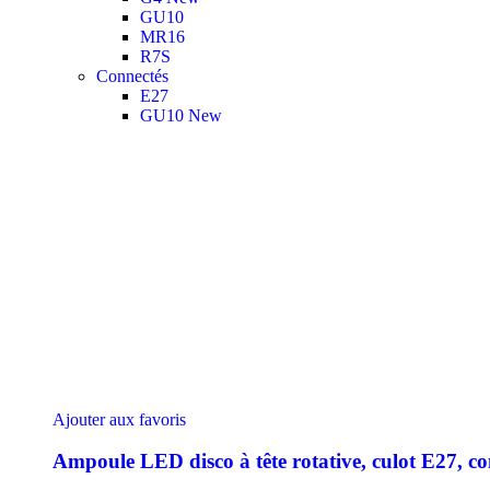
GU10
MR16
R7S
Connectés
E27
GU10
New
Ajouter aux favoris
Ampoule LED disco à tête rotative, culot E27, c