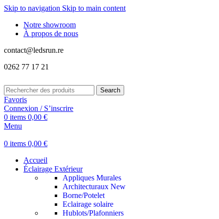
Skip to navigation
Skip to main content
Notre showroom
À propos de nous
contact@ledsrun.re
0262 77 17 21
Search
Favoris
Connexion / S’inscrire
0
items
0,00
€
Menu
0
items
0,00
€
Accueil
Éclairage Extérieur
Appliques Murales
Architecturaux
New
Borne/Potelet
Eclairage solaire
Hublots/Plafonniers