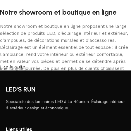
Notre showroom et boutique en ligne
Notre showroom et boutique en ligne proposent une large
sélection de produits LED, d’éclairage intérieur et extérieur,
d’ampoules, de décorations murales et d’accessoires.
L’éclairage est un élément essentiel de tout espace : il crée
l’ambiance, rend votre intérieur ou extérieur confortable,
met en valeur vos pièces et permet de se détendre après
Lire la suite
une longue journée. De plus en plus de clients choisissent
notre boutique en ligne pour commander depuis chez eux,
comparer les produits et acheter tranquillement ce qui
LED'S RUN
correspond à leurs besoins. Notre catalogue inclut des
solutions pour tous les usages, des particuliers aux
Spécialiste des luminaires LED à La Réunion. Éclairage intérieur
professionnels.
& extérieur design et économique.
L’éclairage LED, une forme d’art moderne
Liens utiles