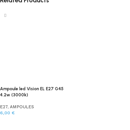
Related Products
Ampoule led Vision EL E27 G45
4.2w (3000k)
E27
,
AMPOULES
6,00
€
Ajouter au panier