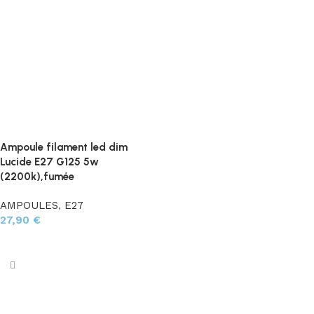
Ampoule filament led dim
Lucide E27 G125 5w
(2200k),fumée
AMPOULES
,
E27
27,90
€
Ajouter au panier