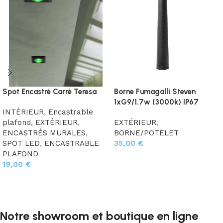
Spot Encastré Carré Teresa
Borne Fumagalli Steven
1xG9/1.7w (3000k) IP67
INTÉRIEUR
,
Encastrable
plafond
,
EXTÉRIEUR
,
EXTÉRIEUR
,
ENCASTRÉS MURALES
,
BORNE/POTELET
SPOT LED
,
ENCASTRABLE
35,00
€
PLAFOND
Ajouter au panier
19,00
€
Choix des options
Notre showroom et boutique en ligne