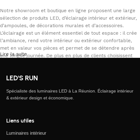
Notre showroom et boutique en ligne proposent une large
sélection de produits LED, d’éclairage intérieur et extérieur,
d’ampoules, de décorations murales et d’accessoires.
L’éclairage est un élément essentiel de tout espace : il crée
l’ambiance, rend votre intérieur ou extérieur confortable,
met en valeur vos pièces et permet de se détendre après
Lire la suite
une longue journée. De plus en plus de clients choisissent
notre boutique en ligne pour commander depuis chez eux,
comparer les produits et acheter tranquillement ce qui
LED'S RUN
correspond à leurs besoins. Notre catalogue inclut des
solutions pour tous les usages, des particuliers aux
Spécialiste des luminaires LED à La Réunion. Éclairage intérieur
professionnels.
& extérieur design et économique.
L’éclairage LED, une forme d’art moderne
Liens utiles
Les fabricants de luminaires LED proposent des créations
fascinantes : on y trouve des produits standards et des
Luminaires intérieur
modèles uniques conçus par des artisans professionnels,