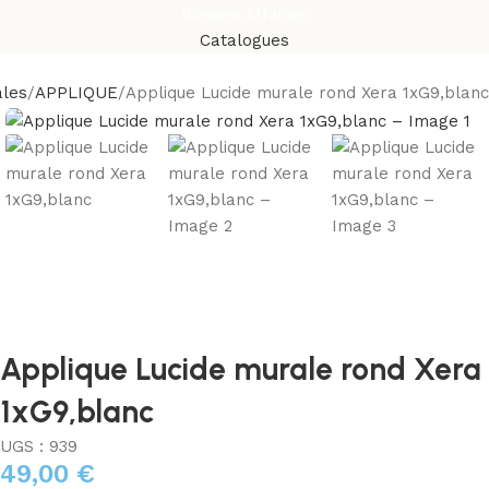
Bonnes Affaires
Catalogues
ales
APPLIQUE
Applique Lucide murale rond Xera 1xG9,blanc
Applique Lucide murale rond Xera
1xG9,blanc
UGS :
939
49,00
€