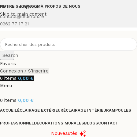
Skip to navigation
NOTRE SHOWROOM
À PROPOS DE NOUS
Skip to main content
contact@ledsrun.re
0262 77 17 21
Search
Favoris
Connexion / S’inscrire
0
items
0,00
€
Menu
0
items
0,00
€
ACCUEIL
ÉCLAIRAGE EXTÉRIEUR
ÉCLAIRAGE INTÉRIEUR
AMPOULES
PROFESSIONNEL
DÉCORATIONS MURALES
BLOGS
CONTACT
Nouveautés