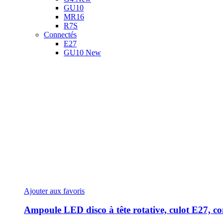
GU10
MR16
R7S
Connectés
E27
GU10
New
Ajouter aux favoris
Ampoule LED disco à tête rotative, culot E27, c