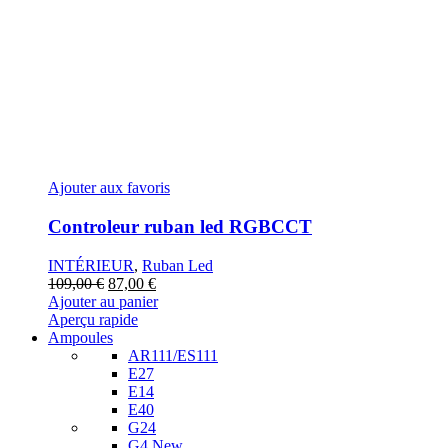
Ajouter aux favoris
Controleur ruban led RGBCCT
INTÉRIEUR
,
Ruban Led
Le
Le
109,00
€
87,00
€
prix
prix
Ajouter au panier
initial
actuel
Aperçu rapide
était :
est :
Ampoules
109,00 €.
87,00 €.
AR111/ES111
E27
E14
E40
G24
G4
New