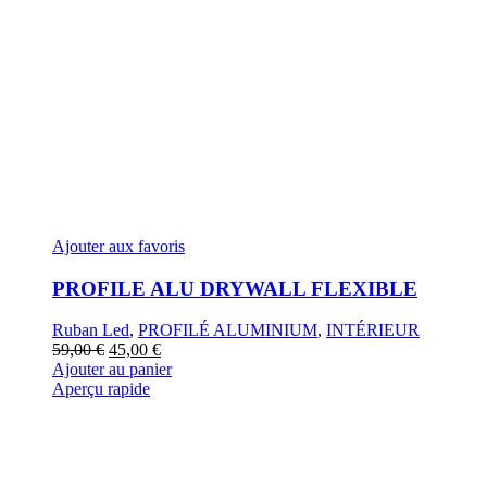
Ajouter aux favoris
PROFILE ALU DRYWALL FLEXIBLE
Ruban Led
,
PROFILÉ ALUMINIUM
,
INTÉRIEUR
Le
Le
59,00
€
45,00
€
prix
prix
Ajouter au panier
initial
actuel
Aperçu rapide
était :
est :
59,00 €.
45,00 €.