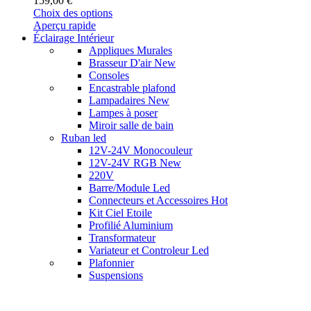
159,00
€
Ce
Choix des options
produit
Aperçu rapide
a
Éclairage Intérieur
plusieurs
Appliques Murales
variations.
Brasseur D'air
New
Les
Consoles
options
Encastrable plafond
peuvent
Lampadaires
New
être
Lampes à poser
choisies
Miroir salle de bain
sur
Ruban led
la
12V-24V Monocouleur
page
12V-24V RGB
New
du
220V
produit
Barre/Module Led
Connecteurs et Accessoires
Hot
Kit Ciel Etoile
Profilié Aluminium
Transformateur
Variateur et Controleur Led
Plafonnier
Suspensions