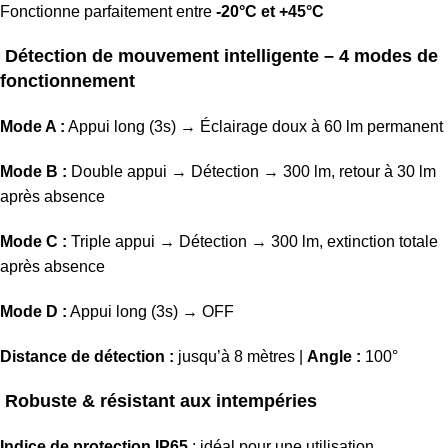
Fonctionne parfaitement entre
-20°C et +45°C
Détection de mouvement intelligente – 4 modes de
fonctionnement
Mode A :
Appui long (3s) → Éclairage doux à 60 lm permanent
Mode B :
Double appui → Détection → 300 lm, retour à 30 lm
après absence
Mode C :
Triple appui → Détection → 300 lm, extinction totale
après absence
Mode D :
Appui long (3s) → OFF
Distance de détection :
jusqu’à 8 mètres |
Angle :
100°
Robuste & résistant aux intempéries
Indice de protection IP65
: idéal pour une utilisation