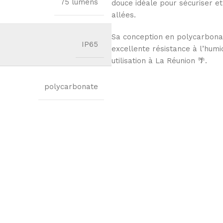
75 lumens
douce idéale pour sécuriser et
allées.
Sa conception en polycarbonat
IP65
excellente résistance à l’humi
utilisation à La Réunion 🌴.
polycarbonate