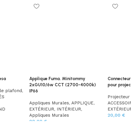
esa
Applique Fuma. Minitommy
Connecteur
2xGU10/6w CCT (2700-4000k)
pour projec
le plafond
,
IP66
ÉS
Projecteur
Appliques Murales
,
APPLIQUE
,
ACCESSOI
ND
EXTÉRIEUR
,
INTÉRIEUR
,
EXTÉRIEU
Appliques Murales
20,00
€
99,00
€