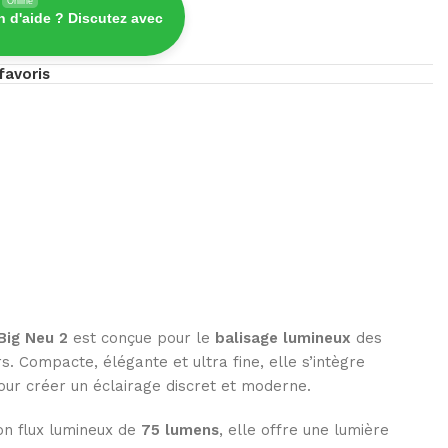
Online
n d'aide ? Discutez avec
favoris
Big Neu 2
est conçue pour le
balisage lumineux
des
s. Compacte, élégante et ultra fine, elle s’intègre
ur créer un éclairage discret et moderne.
on flux lumineux de
75 lumens
, elle offre une lumière