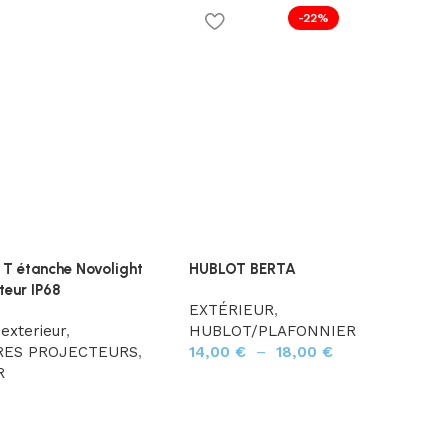
-22%
 T étanche Novolight
HUBLOT BERTA
teur IP68
EXTÉRIEUR
,
 exterieur
,
HUBLOT/PLAFONNIER
RES PROJECTEURS
,
14,00
€
–
18,00
€
R