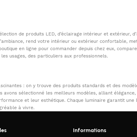
ection de produits LED, d’éclairage intérieur et extérieur, 
e l’ambiance, rend votre intérieur ou extérieur confortable, 
e boutique en ligne pour commander depuis chez eux, compare
 les usages, des particuliers aux professionnels.
scinantes : on y trouve des produits standards et des modèl
us avons sélectionné les meilleurs modèles, alliant élégance,
performance et leur esthétique. Chaque luminaire garantit une
gréable à vivre.
les
Informations