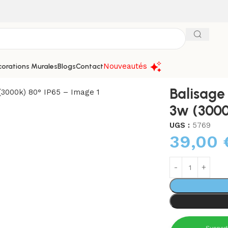
Nouveautés
orations Murales
Blogs
Contact
ella Big Neu 2 3w (3000k) 80° IP65
Balisage
3w (3000
UGS :
5769
39,00