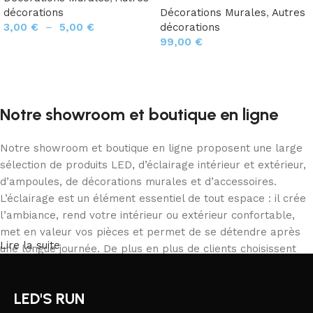
décorations
Décorations Murales
,
Autres
3,00
€
–
5,00
€
décorations
99,00
€
Choix des options
Ajouter au panier
Notre showroom et boutique en ligne
Notre showroom et boutique en ligne proposent une large
sélection de produits LED, d’éclairage intérieur et extérieur,
d’ampoules, de décorations murales et d’accessoires.
L’éclairage est un élément essentiel de tout espace : il crée
l’ambiance, rend votre intérieur ou extérieur confortable,
met en valeur vos pièces et permet de se détendre après
Lire la suite
une longue journée. De plus en plus de clients choisissent
notre boutique en ligne pour commander depuis chez eux,
comparer les produits et acheter tranquillement ce qui
LED'S RUN
correspond à leurs besoins. Notre catalogue inclut des