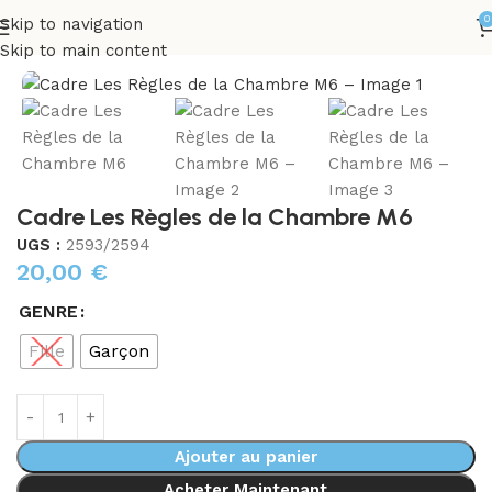
0
Skip to navigation
cueil
INTÉRIEUR
Décorations Murales
Autres décorations
Skip to main content
Cadre Les Règles de la Chambre M6
UGS :
2593/2594
20,00
€
GENRE
Fille
Garçon
Ajouter au panier
Acheter Maintenant