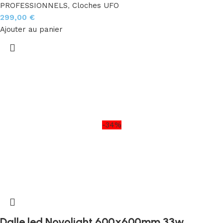
PROFESSIONNELS
,
Cloches UFO
299,00
€
Ajouter au panier
-34%
Dalle led Novolight 600x600mm 33w