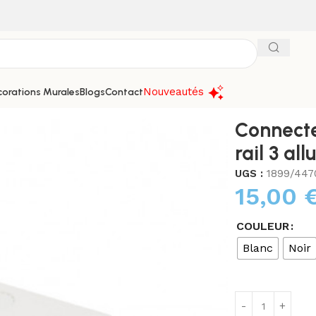
Nouveautés
orations Murales
Blogs
Contact
t Vision El pour rail 3 allumages
Connecte
rail 3 al
UGS :
1899/447
15,00
COULEUR
Blanc
Noir