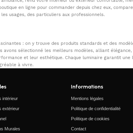
e l’ambiance, rend votre intérieur ou extérieur confortable, 
e boutique en ligne pour commander depuis chez eux, compare
 les usages, des particuliers aux professionnels.
scinantes : on y trouve des produits standards et des modèl
us avons sélectionné les meilleurs modèles, alliant élégance,
performance et leur esthétique. Chaque luminaire garantit une
gréable à vivre.
les
Informations
 intérieur
Mentions légales
 extérieur
Politique de confidentialité
nel
Politique de cookies
ns Murales
Contact