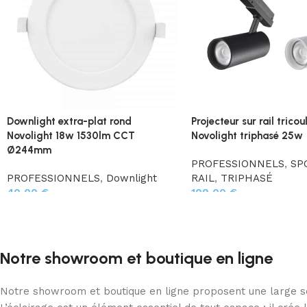
Downlight extra-plat rond
Projecteur sur rail tricou
Novolight 18w 1530lm CCT
Novolight triphasé 25w
Ø244mm
PROFESSIONNELS
,
SP
PROFESSIONNELS
,
Downlight
RAIL
,
TRIPHASÉ
40,00
€
109,00
€
Notre showroom et boutique en ligne
Notre showroom et boutique en ligne proposent une large sél