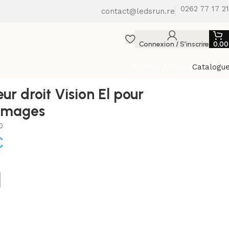
0262 77 17 21
contact@ledsrun.re
Connexion / S’inscrire
0,0
Bonnes Affaires
Catalogu
ur droit Vision El pour
lumages
0
€