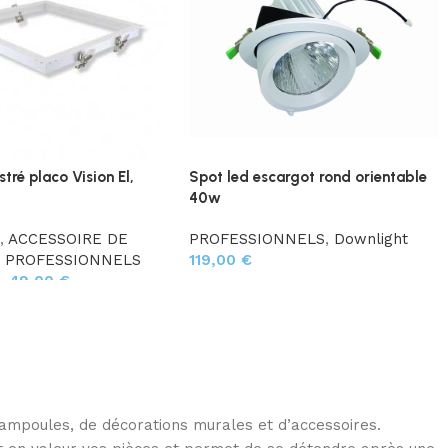
tré placo Vision El,
Spot led escargot rond orientable
40w
d
,
ACCESSOIRE DE
PROFESSIONNELS
,
Downlight
,
PROFESSIONNELS
119,00
€
–
49,00
€
d’ampoules, de décorations murales et d’accessoires.