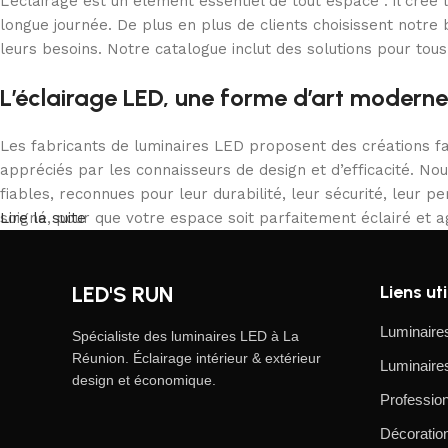
L’éclairage est un élément essentiel de tout espace : il cré
longue journée. De plus en plus de clients choisissent notr
leurs besoins. Notre catalogue inclut des solutions pour tous
L’éclairage LED, une forme d’art moderne
Les fabricants de luminaires LED proposent des créations fa
appréciés par les connaisseurs de design et d’efficacité. No
fiables, reconnues pour leur durabilité, leur sécurité, leur 
soigné, pour que votre espace soit parfaitement éclairé et a
Lire la suite
LED'S RUN
Liens uti
Luminaires
Spécialiste des luminaires LED à La
Réunion. Éclairage intérieur & extérieur
Luminaires
design et économique.
Profession
Décoratio