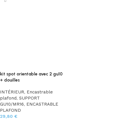
kit spot orientable avec 2 gu10
+ douilles
INTÉRIEUR
,
Encastrable
plafond
,
SUPPORT
GU10/MR16
,
ENCASTRABLE
PLAFOND
29,80
€
Choix des options