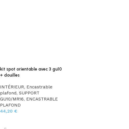
kit spot orientable avec 3 gu10
+ douilles
INTÉRIEUR
,
Encastrable
plafond
,
SUPPORT
GU10/MR16
,
ENCASTRABLE
PLAFOND
44,20
€
Choix des options