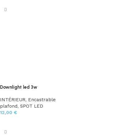
Downlight led 3w
INTÉRIEUR
,
Encastrable
plafond
,
SPOT LED
12,00
€
Choix des options