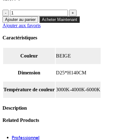
Aperçu rapide
quantité
de
Ajouter au panier
Acheter Maintenant
Lampadaire
Ajouter aux favoris
Helia
40w
Caractéristiques
CCT
Couleur
BEIGE
Dimension
D25*H140CM
Température de couleur
3000K-4000K-6000K
Ajouter aux favoris
AMPOULE LED CAMO E27 6W
Description
AMPOULES
,
E27
Related Products
55,00
€
Ce
Choix des options
produit
Aperçu rapide
a
Professionnel