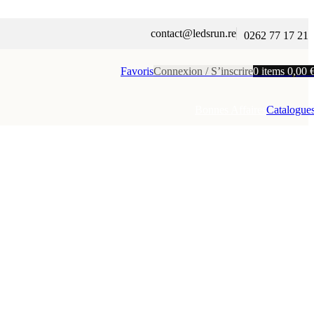
contact@ledsrun.re
0262 77 17 21
Favoris
Connexion / S’inscrire
0
items
0,00
Bonnes Affaires
Catalogue