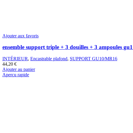
sur
5,99
€
la
Ajouter au panier
page
Aperçu rapide
du
produit
Ajouter aux favoris
ensemble support triple + 3 douilles + 3 ampoules gu
INTÉRIEUR
,
Encastrable plafond
,
SUPPORT GU10/MR16
44,20
€
Ajouter au panier
Aperçu rapide
Ajouter aux favoris
Panneau acoustique carré HDF
INTÉRIEUR
,
Décorations Murales
,
Panneau Acoustique
22,00
€
Ajouter au panier