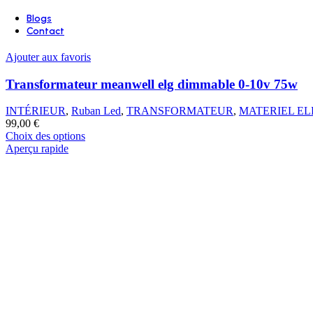
Aperçu rapide
Blogs
Contact
Ajouter aux favoris
Transformateur meanwell elg dimmable 0-10v 75w
INTÉRIEUR
,
Ruban Led
,
TRANSFORMATEUR
,
MATERIEL EL
99,00
€
Ce
Choix des options
produit
Aperçu rapide
a
plusieurs
variations.
Les
options
peuvent
être
choisies
sur
la
page
du
produit