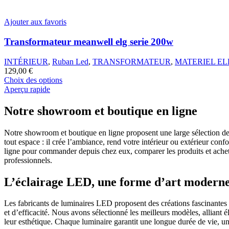
Ajouter aux favoris
Transformateur meanwell elg serie 200w
INTÉRIEUR
,
Ruban Led
,
TRANSFORMATEUR
,
MATERIEL EL
129,00
€
Ce
Choix des options
produit
Aperçu rapide
a
plusieurs
Notre showroom et boutique en ligne
variations.
Les
Notre showroom et boutique en ligne proposent une large sélection de p
options
tout espace : il crée l’ambiance, rend votre intérieur ou extérieur con
peuvent
ligne pour commander depuis chez eux, comparer les produits et acheter
être
professionnels.
choisies
sur
L’éclairage LED, une forme d’art modern
la
page
du
Les fabricants de luminaires LED proposent des créations fascinantes 
produit
et d’efficacité. Nous avons sélectionné les meilleurs modèles, alliant é
leur esthétique. Chaque luminaire garantit une longue durée de vie, un