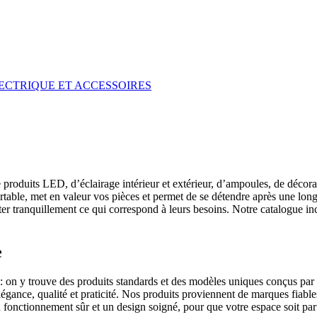
ECTRIQUE ET ACCESSOIRES
roduits LED, d’éclairage intérieur et extérieur, d’ampoules, de décorat
fortable, met en valeur vos pièces et permet de se détendre après une lon
 tranquillement ce qui correspond à leurs besoins. Notre catalogue incl
e
: on y trouve des produits standards et des modèles uniques conçus par d
légance, qualité et praticité. Nos produits proviennent de marques fiable
 fonctionnement sûr et un design soigné, pour que votre espace soit parf