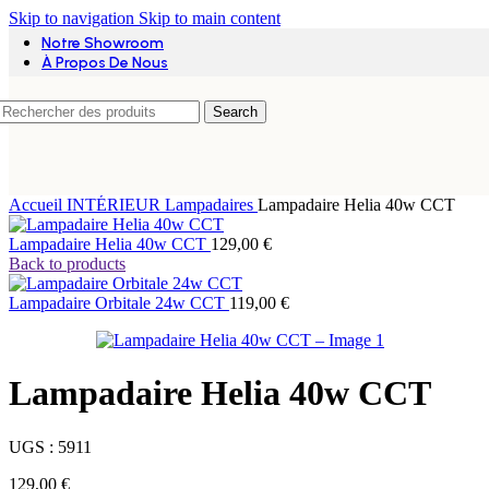
Connectés
Skip to navigation
Skip to main content
E27
Notre Showroom
GU10
New
À Propos De Nous
Search
Accueil
INTÉRIEUR
Lampadaires
Lampadaire Helia 40w CCT
Lampadaire Helia 40w CCT
129,00
€
Back to products
Lampadaire Orbitale 24w CCT
119,00
€
Ajouter aux favoris
Lampadaire Helia 40w CCT
Ampoule LED disco à tête rotative, culot E27, co
AMPOULES
,
E27
UGS :
5911
9,00
€
Ajouter au panier
129,00
€