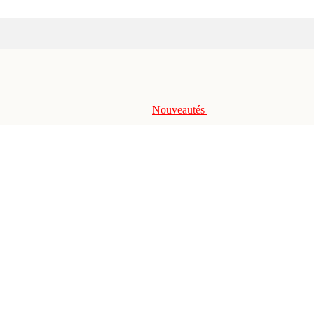
Nouveautés
nso. 3W cons., lumière RVB