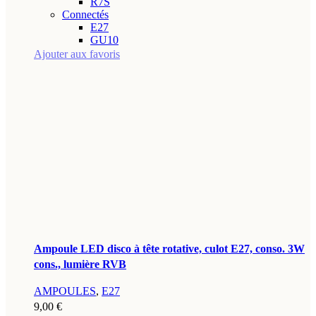
R7S
Connectés
E27
GU10
Ajouter aux favoris
Ampoule LED disco à tête rotative, culot E27, conso. 3W
cons., lumière RVB
AMPOULES
,
E27
9,00
€