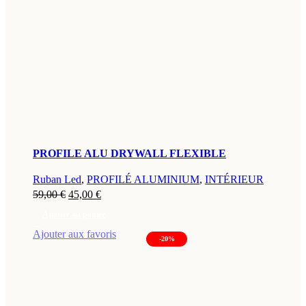
PROFILE ALU DRYWALL FLEXIBLE
Ruban Led
,
PROFILÉ ALUMINIUM
,
INTÉRIEUR
Le
Le
59,00
€
45,00
€
prix
prix
Ajouter au panier
initial
actuel
Ajouter aux favoris
était :
est :
-20%
59,00 €.
45,00 €.