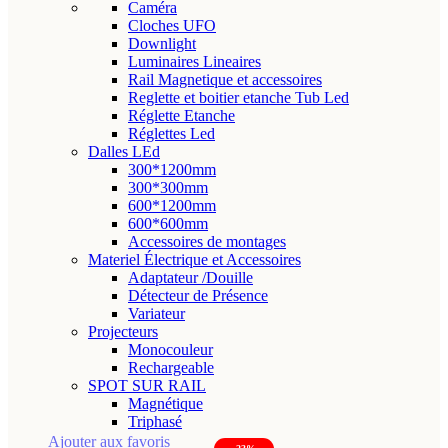
Caméra
produit
Cloches UFO
a
Downlight
plusieurs
Luminaires Lineaires
variations.
Rail Magnetique et accessoires
Reglette et boitier etanche Tub Led
Les
Réglette Etanche
options
Réglettes Led
peuvent
Dalles LEd
être
300*1200mm
choisies
300*300mm
600*1200mm
sur
600*600mm
la
Accessoires de montages
page
Materiel Électrique et Accessoires
du
Adaptateur /Douille
Détecteur de Présence
produit
Variateur
Projecteurs
Monocouleur
Rechargeable
SPOT SUR RAIL
Magnétique
Triphasé
Ajouter aux favoris