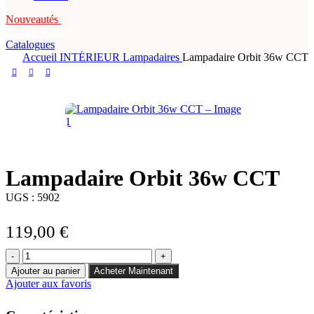
Nouveautés
Bonnes Affaires
Catalogues
Accueil
INTÉRIEUR
Lampadaires
Lampadaire Orbit 36w CCT
Lampadaire Orbit 36w CCT
UGS :
5902
119,00
€
quantité
de
Ajouter au panier
Acheter Maintenant
Lampadaire
Ajouter aux favoris
Orbit
36w