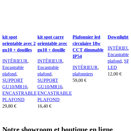
kit spot
kit spot carre
Plafonnier led
Downlight 
orientable avec 2
orientable avec
circulaire 18w
INTÉRIEU
gu10 + douilles
gu10 + douille
CCT dimmable
Encastrable
IP54
INTÉRIEUR
,
INTÉRIEUR
,
plafond
,
SP
Encastrable
Encastrable
INTÉRIEUR
,
LED
plafond
,
plafond
,
plafonniers
12,00
€
SUPPORT
SUPPORT
59,00
€
Choix des op
GU10/MR16
,
GU10/MR16
,
Ajouter au panier
Ce
ENCASTRABLE
ENCASTRABLE
produit
PLAFOND
PLAFOND
a
29,80
€
16,40
€
plusieurs
Choix des options
Choix des options
variations.
Ce
Ce
Les
Notre showroom et boutique en ligne
produit
produit
options