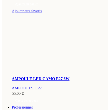
Ajouter au panier
Ajouter aux favoris
AMPOULE LED CAMO E27 6W
AMPOULES
,
E27
55,00
€
Choix des options
Professionnel
Ce