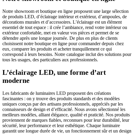
a
a
peuvent
Notre showroom et boutique en ligne proposent une large sélection
plusieurs
plusieurs
être
de produits LED, d’éclairage intérieur et extérieur, d’ampoules, de
variations.
variations.
choisies
décorations murales et d’accessoires. L’éclairage est un élément
Les
Les
sur
essentiel de tout espace : il crée l’ambiance, rend votre intérieur ou
options
options
la
extérieur confortable, met en valeur vos pièces et permet de se
peuvent
peuvent
page
détendre après une longue journée. De plus en plus de clients
choisissent notre boutique en ligne pour commander depuis chez
être
être
du
eux, comparer les produits et acheter tranquillement ce qui
choisies
choisies
produit
correspond à leurs besoins. Notre catalogue inclut des solutions pour
sur
sur
tous les usages, des particuliers aux professionnels.
la
la
page
page
L’éclairage LED, une forme d’art
du
du
moderne
produit
produit
Les fabricants de luminaires LED proposent des créations
fascinantes : on y trouve des produits standards et des modèles
uniques conçus par des artisans professionnels, appréciés par les
connaisseurs de design et d’efficacité. Nous avons sélectionné les
meilleurs modèles, alliant élégance, qualité et praticité. Nos produits
proviennent de marques fiables, reconnues pour leur durabilité, leur
sécurité, leur performance et leur esthétique. Chaque luminaire
garantit une longue durée de vie, un fonctionnement sûr et un design