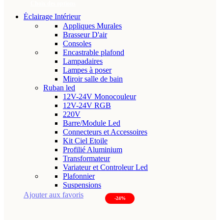
Choix des options
Éclairage Intérieur
Ce
Appliques Murales
produit
Brasseur D'air
a
Consoles
plusieurs
Encastrable plafond
variations.
Lampadaires
Lampes à poser
Les
Miroir salle de bain
options
Ruban led
peuvent
12V-24V Monocouleur
être
12V-24V RGB
choisies
220V
Barre/Module Led
sur
Connecteurs et Accessoires
la
Kit Ciel Etoile
page
Profilié Aluminium
du
Transformateur
Variateur et Controleur Led
produit
Plafonnier
Suspensions
Ajouter aux favoris
-24%