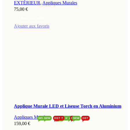
EXTÉRIEUR
,
Appliques Murales
75,00
€
Ajouter au panier
Ajouter aux favoris
Applique Murale LED et Liseuse Torch en Aluminium
Appliques Murales
NEW
NEW
HOT
HOT
NEW
HOT
NEW
NEW
NEW
NEW
NEW
NEW
HOT
NEW
HOT
159,00
€