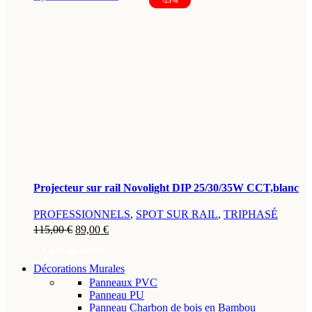
-23%
Projecteur sur rail Novolight DIP 25/30/35W CCT,blanc
PROFESSIONNELS
,
SPOT SUR RAIL
,
TRIPHASÉ
Le
Le
115,00
€
89,00
€
prix
prix
Choix des options
initial
actuel
Décorations Murales
Ce
était :
est :
Panneaux PVC
produit
115,00 €.
89,00 €.
Panneau PU
a
Panneau Charbon de bois en Bambou