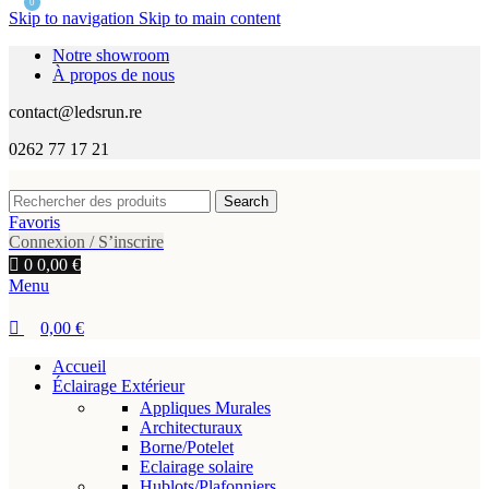
0
Skip to navigation
Skip to main content
Notre showroom
À propos de nous
contact@ledsrun.re
0262 77 17 21
Search
Favoris
Connexion / S’inscrire
0
0,00
€
Menu
0,00
€
Accueil
Éclairage Extérieur
Appliques Murales
Architecturaux
Borne/Potelet
Eclairage solaire
Hublots/Plafonniers