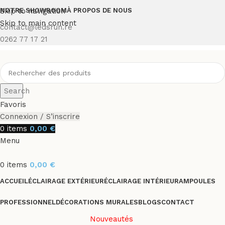
Skip to navigation
NOTRE SHOWROOM
À PROPOS DE NOUS
Skip to main content
contact@ledsrun.re
0262 77 17 21
Search
Favoris
Connexion / S’inscrire
0
items
0,00
€
Menu
0
items
0,00
€
ACCUEIL
ÉCLAIRAGE EXTÉRIEUR
ÉCLAIRAGE INTÉRIEUR
AMPOULES
PROFESSIONNEL
DÉCORATIONS MURALES
BLOGS
CONTACT
Nouveautés