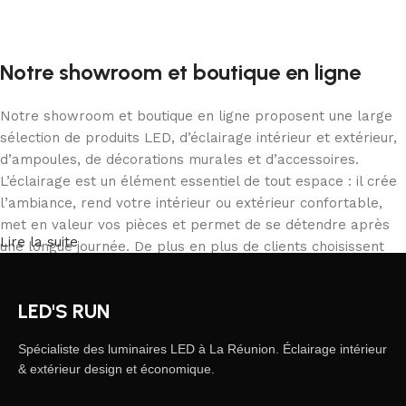
Ajouter au panier
Notre showroom et boutique en ligne
Notre showroom et boutique en ligne proposent une large
sélection de produits LED, d’éclairage intérieur et extérieur,
d’ampoules, de décorations murales et d’accessoires.
L’éclairage est un élément essentiel de tout espace : il crée
l’ambiance, rend votre intérieur ou extérieur confortable,
met en valeur vos pièces et permet de se détendre après
Lire la suite
une longue journée. De plus en plus de clients choisissent
notre boutique en ligne pour commander depuis chez eux,
comparer les produits et acheter tranquillement ce qui
LED'S RUN
correspond à leurs besoins. Notre catalogue inclut des
solutions pour tous les usages, des particuliers aux
Spécialiste des luminaires LED à La Réunion. Éclairage intérieur
professionnels.
& extérieur design et économique.
L’éclairage LED, une forme d’art moderne