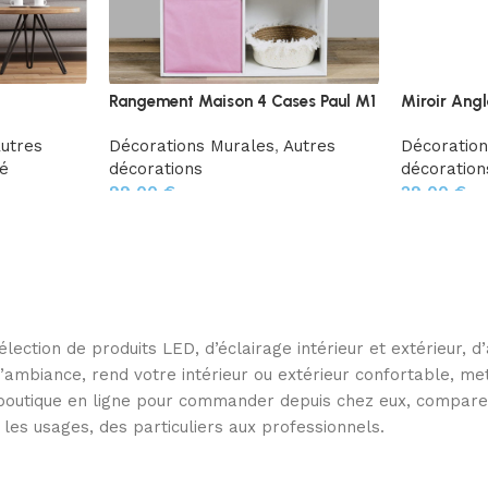
Rangement Maison 4 Cases Paul M1
Miroir Angl
utres
Décorations Murales
,
Autres
Décoratio
é
décorations
décoration
99,00
€
29,00
€
ection de produits LED, d’éclairage intérieur et extérieur, 
e l’ambiance, rend votre intérieur ou extérieur confortable, 
e boutique en ligne pour commander depuis chez eux, compare
 les usages, des particuliers aux professionnels.