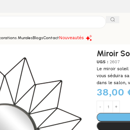
Nouveautés
orations Murales
Blogs
Contact
ns
Miroir Soleil M1
Miroir So
UGS :
2607
Le miroir solei
vous séduira sa
dans le salon, v
38,00