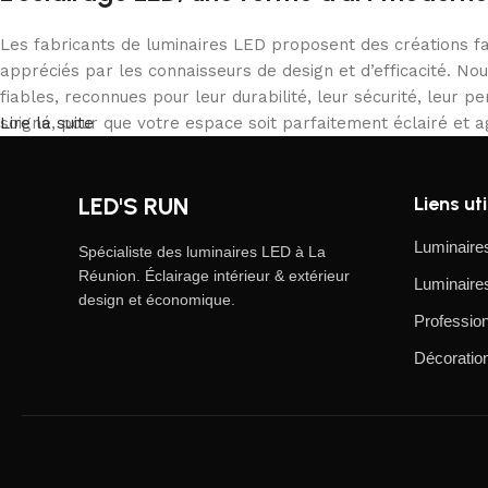
Les fabricants de luminaires LED proposent des créations fa
appréciés par les connaisseurs de design et d’efficacité. No
fiables, reconnues pour leur durabilité, leur sécurité, leur 
soigné, pour que votre espace soit parfaitement éclairé et a
Lire la suite
LED'S RUN
Liens uti
Luminaires
Spécialiste des luminaires LED à La
Réunion. Éclairage intérieur & extérieur
Luminaires
design et économique.
Profession
Décoratio