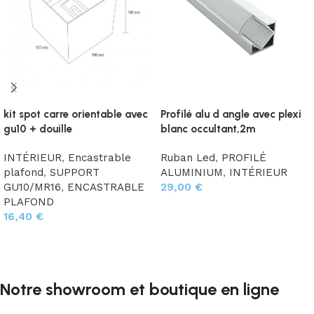
kit spot carre orientable avec
Profilé alu d angle avec plexi
gu10 + douille
blanc occultant,2m
INTÉRIEUR
,
Encastrable
Ruban Led
,
PROFILÉ
plafond
,
SUPPORT
ALUMINIUM
,
INTÉRIEUR
GU10/MR16
,
ENCASTRABLE
29,00
€
PLAFOND
Ajouter au panier
16,40
€
Choix des options
Notre showroom et boutique en ligne