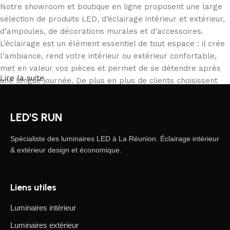
Notre showroom et boutique en ligne proposent une large
sélection de produits LED, d’éclairage intérieur et extérieur,
d’ampoules, de décorations murales et d’accessoires.
L’éclairage est un élément essentiel de tout espace : il crée
l’ambiance, rend votre intérieur ou extérieur confortable,
met en valeur vos pièces et permet de se détendre après
Lire la suite
une longue journée. De plus en plus de clients choisissent
notre boutique en ligne pour commander depuis chez eux,
comparer les produits et acheter tranquillement ce qui
LED'S RUN
correspond à leurs besoins. Notre catalogue inclut des
solutions pour tous les usages, des particuliers aux
Spécialiste des luminaires LED à La Réunion. Éclairage intérieur
professionnels.
& extérieur design et économique.
L’éclairage LED, une forme d’art moderne
Liens utiles
Les fabricants de luminaires LED proposent des créations
fascinantes : on y trouve des produits standards et des
Luminaires intérieur
modèles uniques conçus par des artisans professionnels,
Luminaires extérieur
appréciés par les connaisseurs de design et d’efficacité.