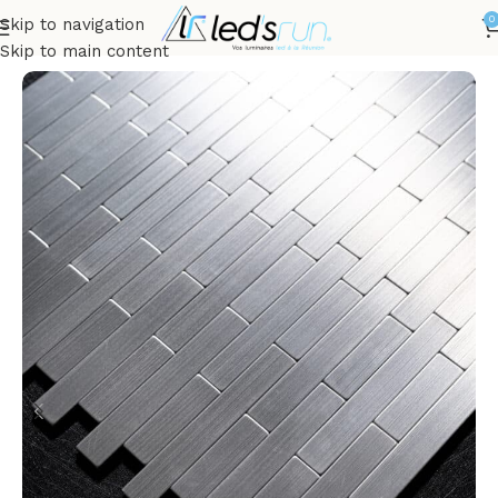
0
Skip to navigation
cueil
INTÉRIEUR
Décorations Murales
Mosaïque Adhésive
Skip to main content