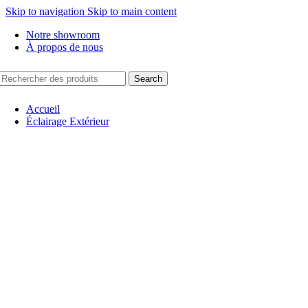
Skip to navigation
Skip to main content
-23%
-24%
-20%
Notre showroom
À propos de nous
Search
Accueil
Éclairage Extérieur
Appliques Murales
Architecturaux
New
Borne/Potelet
Eclairage solaire
Hublots/Plafonniers
Mobilier Lumineux
New
Suspensions
Projecteur
Eclairage Urbain
Encastrés de sol
New
Encastrés murales
Plafonnier