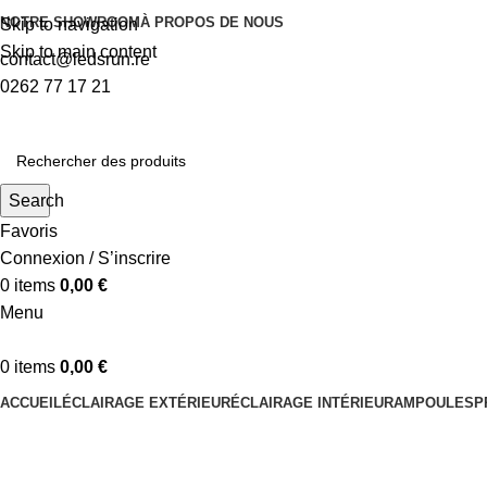
NOTRE SHOWROOM
À PROPOS DE NOUS
Skip to navigation
Skip to main content
contact@ledsrun.re
0262 77 17 21
Search
Favoris
Connexion / S’inscrire
0
items
0,00
€
Menu
0
items
0,00
€
ACCUEIL
ÉCLAIRAGE EXTÉRIEUR
ÉCLAIRAGE INTÉRIEUR
AMPOULES
P