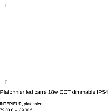
Plafonnier led carré 18w CCT dimmable IP54
INTÉRIEUR
,
plafonniers
79,00
€
–
89,00
€