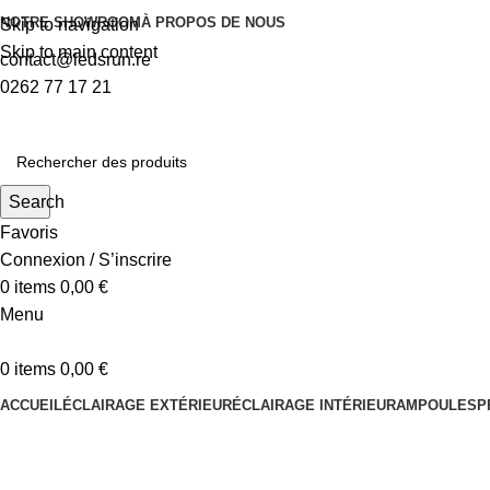
NOTRE SHOWROOM
À PROPOS DE NOUS
Skip to navigation
Skip to main content
contact@ledsrun.re
0262 77 17 21
Search
Favoris
Connexion / S’inscrire
0
items
0,00
€
Menu
0
items
0,00
€
ACCUEIL
ÉCLAIRAGE EXTÉRIEUR
ÉCLAIRAGE INTÉRIEUR
AMPOULES
P