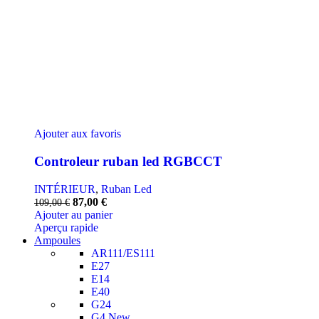
Ajouter aux favoris
Controleur ruban led RGBCCT
INTÉRIEUR
,
Ruban Led
Le
Le
87,00
€
109,00
€
prix
prix
Ajouter au panier
initial
actuel
Aperçu rapide
était :
est :
Ampoules
109,00 €.
87,00 €.
AR111/ES111
E27
E14
E40
G24
G4
New