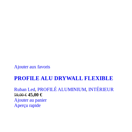
Ajouter aux favoris
PROFILE ALU DRYWALL FLEXIBLE
Ruban Led
,
PROFILÉ ALUMINIUM
,
INTÉRIEUR
Le
Le
45,00
€
59,00
€
prix
prix
Ajouter au panier
initial
actuel
Aperçu rapide
était :
est :
59,00 €.
45,00 €.