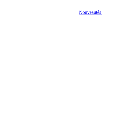
Nouveautés
nso. 3W cons., lumière RVB