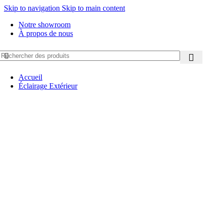
Skip to navigation
Skip to main content
Notre showroom
À propos de nous
Accueil
Éclairage Extérieur
Appliques Murales
Architecturaux
New
Borne/Potelet
Eclairage solaire
Hublots/Plafonniers
Mobilier Lumineux
New
Suspensions
Projecteur
Eclairage Urbain
Encastrés de sol
New
Encastrés murales
Plafonnier