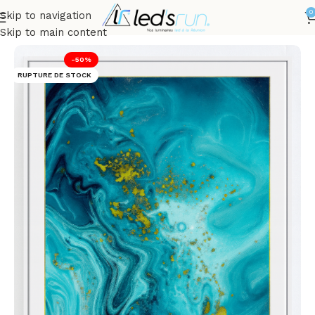
0
Skip to navigation
Accueil
INTÉRIEUR
Décorations Murales
Panneaux PVC
Skip to main content
-50%
RUPTURE DE STOCK