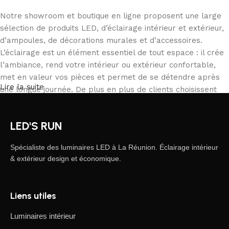
Notre showroom et boutique en ligne proposent une large
sélection de produits LED, d’éclairage intérieur et extérieur,
d’ampoules, de décorations murales et d’accessoires.
L’éclairage est un élément essentiel de tout espace : il crée
l’ambiance, rend votre intérieur ou extérieur confortable,
met en valeur vos pièces et permet de se détendre après
Lire la suite
une longue journée. De plus en plus de clients choisissent
notre boutique en ligne pour commander depuis chez eux,
comparer les produits et acheter tranquillement ce qui
LED'S RUN
correspond à leurs besoins. Notre catalogue inclut des
solutions pour tous les usages, des particuliers aux
Spécialiste des luminaires LED à La Réunion. Éclairage intérieur
professionnels.
& extérieur design et économique.
L’éclairage LED, une forme d’art moderne
Liens utiles
Les fabricants de luminaires LED proposent des créations
fascinantes : on y trouve des produits standards et des
Luminaires intérieur
modèles uniques conçus par des artisans professionnels,