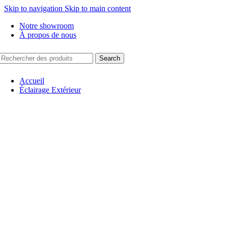
Skip to navigation
Skip to main content
Notre showroom
À propos de nous
Search
Accueil
Éclairage Extérieur
Appliques Murales
Architecturaux
New
Borne/Potelet
Eclairage solaire
Hublots/Plafonniers
Mobilier Lumineux
New
Suspensions
Projecteur
Eclairage Urbain
Encastrés de sol
New
Encastrés murales
Plafonnier