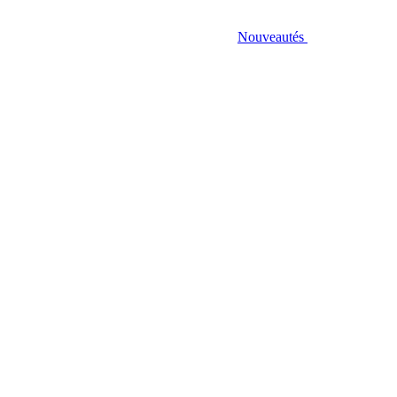
Nouveautés
nso. 3W cons., lumière RVB