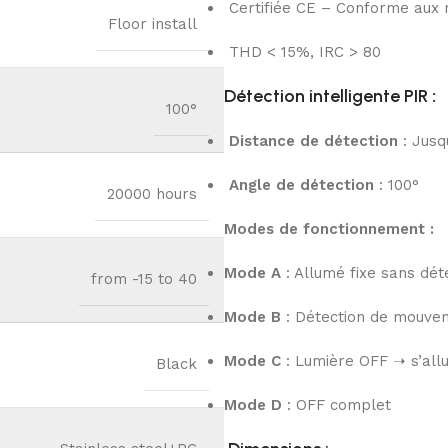
Certifiée CE – Conforme aux
Floor install
THD < 15%, IRC > 80
Détection intelligente PIR
:
100°
Distance de détection
: Jusq
Angle de détection
: 100°
20000 hours
Modes de fonctionnement :
Mode A
: Allumé fixe sans dét
from -15 to 40
Mode B
: Détection de mouve
Mode C
: Lumière OFF ➝ s’all
Black
Mode D
: OFF complet