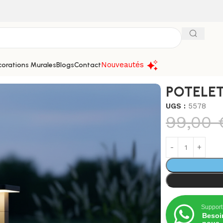
Nouveautés
orations Murales
Blogs
Contact
T SOLAIRE LS0013
POTELET
UGS :
5578
99,00
Support
Besoi
nous