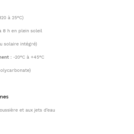
B20 à 25°C)
à 8 h en plein soleil
 solaire intégré)
ment
: -20°C à +45°C
polycarbonate)
rmes
oussière et aux jets d’eau