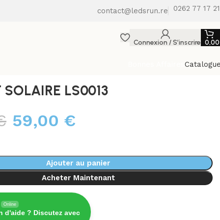
0262 77 17 21
contact@ledsrun.re
Connexion / S’inscrire
0,0
Bonnes Affaires
Catalogu
 SOLAIRE LS0013
€
59,00
€
Ajouter au panier
Acheter Maintenant
Online
n d'aide ? Discutez avec