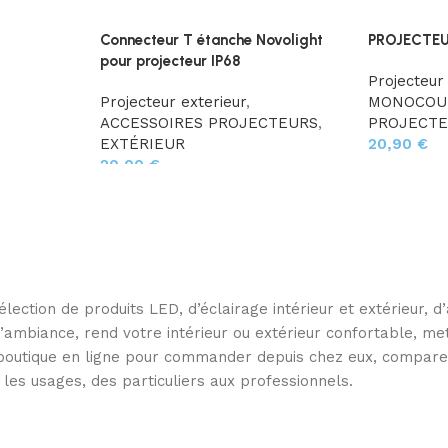
Connecteur T étanche Novolight
PROJECTEU
pour projecteur IP68
Projecteur
Projecteur exterieur
,
MONOCOU
ACCESSOIRES PROJECTEURS
,
PROJECT
EXTÉRIEUR
20,90
€
20,00
€
ection de produits LED, d’éclairage intérieur et extérieur, 
e l’ambiance, rend votre intérieur ou extérieur confortable, 
e boutique en ligne pour commander depuis chez eux, compare
 les usages, des particuliers aux professionnels.