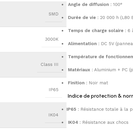
Angle de diffusion
: 100°
SMD
Durée de vie
: 20 000 h (L80 
Temps de charge solaire
: 6 
3000K
Alimentation
: DC 5V (panneau
Température de fonctionne
Class III
Matériaux
: Aluminium + PC (
Finition
: Noir mat
IP65
Indice de protection & no
IP65
: Résistance totale à la p
IK04
IK04
: Résistance aux chocs