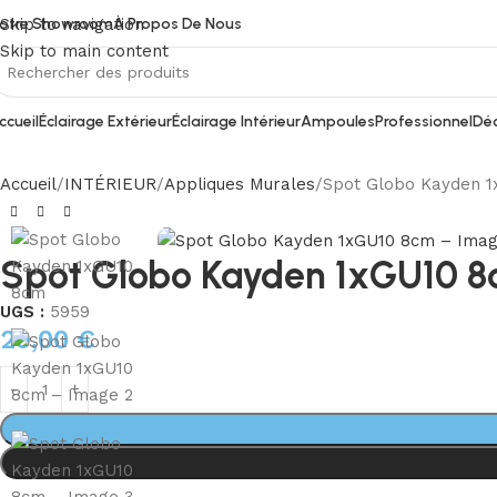
otre Showroom
À Propos De Nous
Skip to navigation
Skip to main content
ccueil
Éclairage Extérieur
Éclairage Intérieur
Ampoules
Professionnel
Déc
Accueil
INTÉRIEUR
Appliques Murales
Spot Globo Kayden 
Spot Globo Kayden 1xGU10 
UGS :
5959
29,00
€