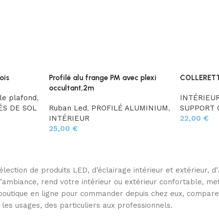
ois
Profilé alu frange PM avec plexi
COLLERETT
occultant,2m
le plafond
,
INTÉRIEU
S DE SOL
Ruban Led
,
PROFILÉ ALUMINIUM
,
SUPPORT 
INTÉRIEUR
22,00
€
25,00
€
ection de produits LED, d’éclairage intérieur et extérieur, 
e l’ambiance, rend votre intérieur ou extérieur confortable, 
e boutique en ligne pour commander depuis chez eux, compare
 les usages, des particuliers aux professionnels.