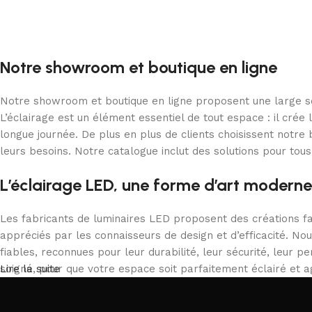
Notre showroom et boutique en ligne
Notre showroom et boutique en ligne proposent une large sél
L’éclairage est un élément essentiel de tout espace : il cré
longue journée. De plus en plus de clients choisissent notr
leurs besoins. Notre catalogue inclut des solutions pour tous
L’éclairage LED, une forme d’art moderne
Les fabricants de luminaires LED proposent des créations fa
appréciés par les connaisseurs de design et d’efficacité. No
fiables, reconnues pour leur durabilité, leur sécurité, leur 
soigné, pour que votre espace soit parfaitement éclairé et a
Lire la suite