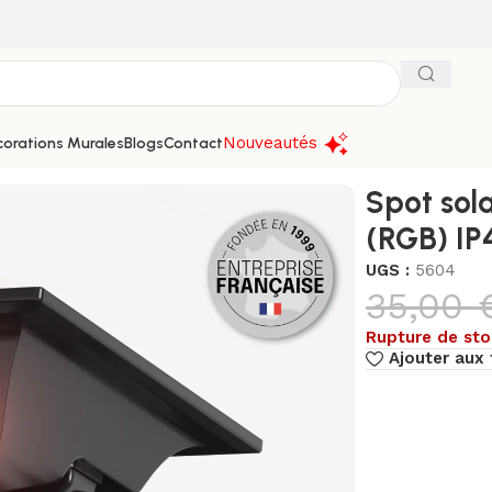
Nouveautés
orations Murales
Blogs
Contact
r 150lm (RGB) IP44,noir
Spot sol
(RGB) IP
UGS :
5604
35,00
Rupture de st
Ajouter aux 