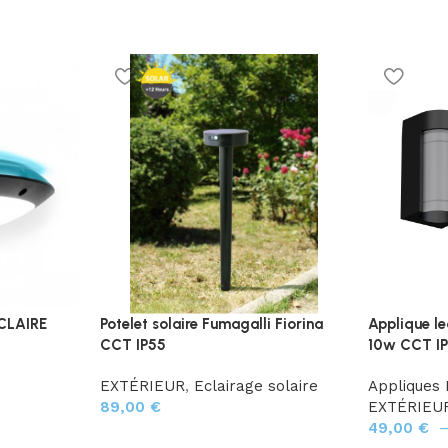
CLAIRE
Potelet solaire Fumagalli Fiorina
Applique l
CCT IP55
10w CCT I
EXTÉRIEUR
,
Eclairage solaire
Appliques
89,00
€
EXTÉRIEU
49,00
€