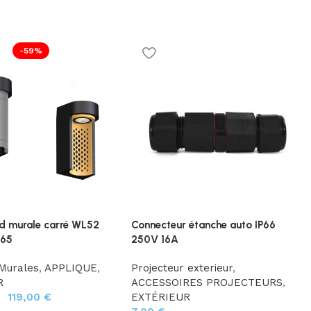
-59%
ed murale carré WL52
Connecteur étanche auto IP66
P65
250V 16A
 Murales
,
APPLIQUE
,
Projecteur exterieur
,
R
ACCESSOIRES PROJECTEURS
,
–
119,00
€
EXTÉRIEUR