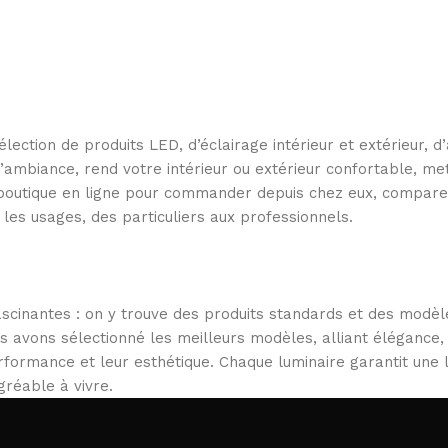
ection de produits LED, d’éclairage intérieur et extérieur, 
e l’ambiance, rend votre intérieur ou extérieur confortable, 
e boutique en ligne pour commander depuis chez eux, compare
 les usages, des particuliers aux professionnels.
scinantes : on y trouve des produits standards et des modèl
us avons sélectionné les meilleurs modèles, alliant élégance,
performance et leur esthétique. Chaque luminaire garantit une
gréable à vivre.