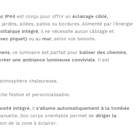
ur IP44
est conçu pour offrir un
éclairage ciblé,
 jardins, allées, patios ou bordures. Alimenté par l’énergie
oltaïque intégré
, il ne nécessite aucun câblage et
avec piquet)
ou au
mur
, selon vos besoins.
mens
, ce luminaire est parfait pour
baliser des chemins
,
créer une ambiance lumineuse conviviale
. Il est
atmosphère chaleureuse.
he festive et personnalisable.
osité intégré
, il
s’allume automatiquement à la tombée
 manuelle. Son corps orientable permet de
diriger la
tion de la zone à éclairer.