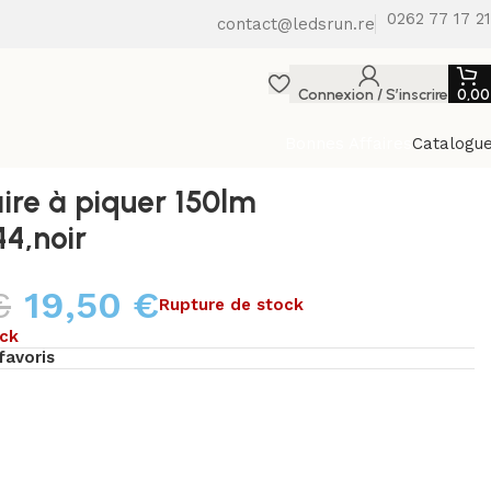
0262 77 17 21
contact@ledsrun.re
Connexion / S’inscrire
0,0
Bonnes Affaires
Catalogu
aire à piquer 150lm
44,noir
€
19,50
€
Rupture de stock
ock
favoris