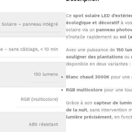
Ce
spot solaire LED d’extérie
écologique et décoratif
à vos
Solaire – panneau intégré
solaire via un
panneau photov
s’installe rapidement au
sol (
le – sans câblage, < 10 min
Avec une puissance de
150 lu
souligner des plantations
ou
disponible en deux variantes :
150 lumens
Blanc chaud 3000K
pour une 
RGB multicolore
pour une touc
RGB (multicolore)
Grâce à son
capteur de lumin
de la nuit
, sans intervention
lumière précisément
, en fonc
ABS résistant