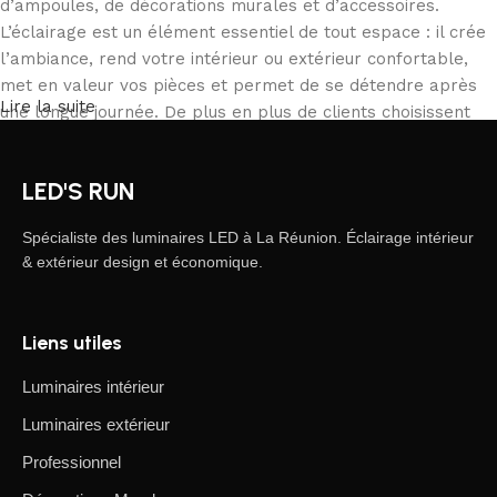
d’ampoules, de décorations murales et d’accessoires.
L’éclairage est un élément essentiel de tout espace : il crée
l’ambiance, rend votre intérieur ou extérieur confortable,
met en valeur vos pièces et permet de se détendre après
Lire la suite
une longue journée. De plus en plus de clients choisissent
notre boutique en ligne pour commander depuis chez eux,
comparer les produits et acheter tranquillement ce qui
LED'S RUN
correspond à leurs besoins. Notre catalogue inclut des
solutions pour tous les usages, des particuliers aux
Spécialiste des luminaires LED à La Réunion. Éclairage intérieur
professionnels.
& extérieur design et économique.
L’éclairage LED, une forme d’art moderne
Liens utiles
Les fabricants de luminaires LED proposent des créations
fascinantes : on y trouve des produits standards et des
Luminaires intérieur
modèles uniques conçus par des artisans professionnels,
Luminaires extérieur
appréciés par les connaisseurs de design et d’efficacité.
Nous avons sélectionné les meilleurs modèles, alliant
Professionnel
élégance, qualité et praticité. Nos produits proviennent de