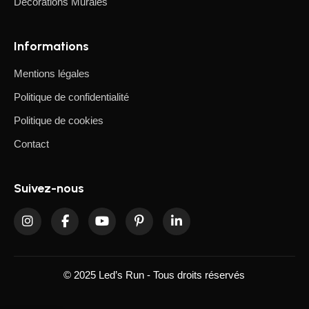
Décorations Murales
marques fiables, reconnues pour leur durabilité, leur
sécurité, leur performance et leur esthétique. Chaque
luminaire garantit une longue durée de vie, un
Informations
fonctionnement sûr et un design soigné, pour que votre
Mentions légales
espace soit parfaitement éclairé et agréable à vivre.
Politique de confidentialité
Politique de cookies
Contact
Suivez-nous
© 2025 Led’s Run - Tous droits réservés