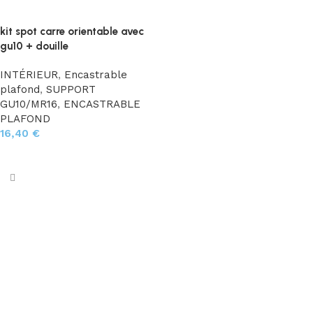
kit spot carre orientable avec
gu10 + douille
INTÉRIEUR
,
Encastrable
plafond
,
SUPPORT
GU10/MR16
,
ENCASTRABLE
PLAFOND
16,40
€
Choix des options