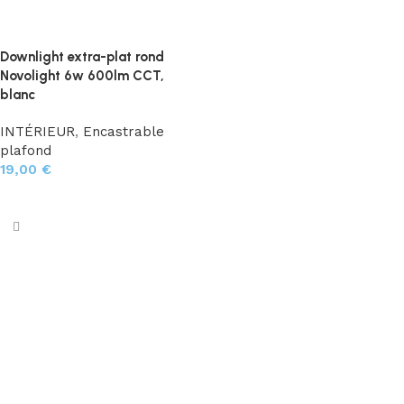
Downlight extra-plat rond
Novolight 6w 600lm CCT,
blanc
INTÉRIEUR
,
Encastrable
plafond
19,00
€
Ajouter au panier