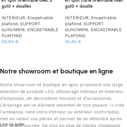
kit spot orientable avec 2
kit spot carre orientable avec
gu10 + douilles
gu10 + douille
INTÉRIEUR
,
Encastrable
INTÉRIEUR
,
Encastrable
plafond
,
SUPPORT
plafond
,
SUPPORT
GU10/MR16
,
ENCASTRABLE
GU10/MR16
,
ENCASTRABLE
PLAFOND
PLAFOND
29,80
€
16,40
€
Choix des options
Choix des options
Notre showroom et boutique en ligne
Notre showroom et boutique en ligne proposent une large
sélection de produits LED, d’éclairage intérieur et extérieur,
d’ampoules, de décorations murales et d’accessoires.
L’éclairage est un élément essentiel de tout espace : il crée
l’ambiance, rend votre intérieur ou extérieur confortable,
met en valeur vos pièces et permet de se détendre après
Lire la suite
une longue journée. De plus en plus de clients choisissent