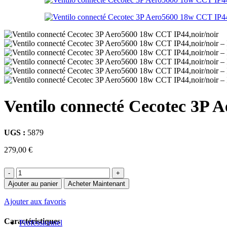
Aperçu rapide
Ventilo connecté Cecotec 3P 
UGS :
5879
Ajouter aux favoris
279,00
€
AMPOULE LED CAMO E27 6W
quantité
de
Ajouter au panier
Acheter Maintenant
AMPOULES
,
E27
Ventilo
55,00
€
connecté
Ajouter aux favoris
Ce
Choix des options
Cecotec
produit
Aperçu rapide
3P
Caractéristiques
a
Professionnel
Aero5600