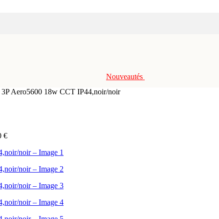
Nouveautés
c 3P Aero5600 18w CCT IP44,noir/noir
0
€
nso. 3W cons., lumière RVB