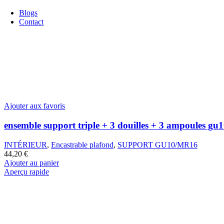
Aperçu rapide
Blogs
Contact
Ajouter aux favoris
ensemble support triple + 3 douilles + 3 ampoules gu
INTÉRIEUR
,
Encastrable plafond
,
SUPPORT GU10/MR16
44,20
€
Ajouter au panier
Aperçu rapide