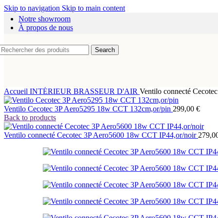
Connectés
Skip to navigation
Skip to main content
E27
Notre showroom
GU10
New
À propos de nous
Search
Accueil
INTÉRIEUR
BRASSEUR D'AIR
Ventilo connecté Cecote
Ventilo Cecotec 3P Aero5295 18w CCT 132cm,or/pin
299,00
€
Back to products
Ventilo connecté Cecotec 3P Aero5600 18w CCT IP44,or/noir
279,0
Ajouter aux favoris
Ampoule LED disco à tête rotative, culot E27, co
AMPOULES
,
E27
9,00
€
Ajouter au panier