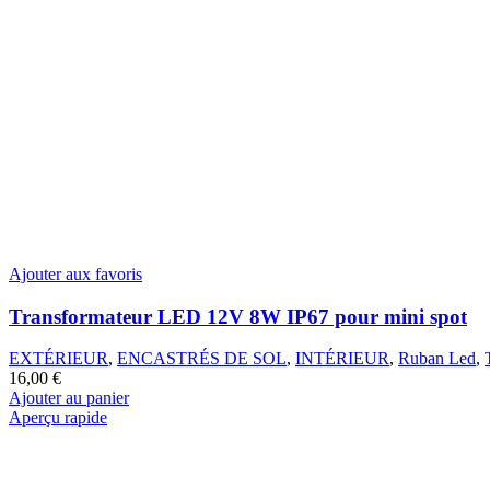
5,99
€
Ajouter au panier
Aperçu rapide
Ajouter aux favoris
Transformateur LED 12V 8W IP67 pour mini spot
Ajouter aux favoris
EXTÉRIEUR
,
ENCASTRÉS DE SOL
,
INTÉRIEUR
,
Ruban Led
,
16,00
€
Panneau acoustique carré HDF
Ajouter au panier
Aperçu rapide
INTÉRIEUR
,
Décorations Murales
,
Panneau Acoustique
22,00
€
Ajouter au panier