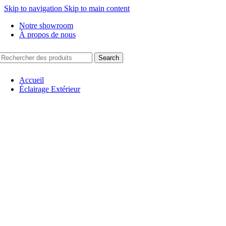
Skip to navigation
Skip to main content
Notre showroom
À propos de nous
Search
Accueil
Éclairage Extérieur
Appliques Murales
Architecturaux
New
Borne/Potelet
Eclairage solaire
Hublots/Plafonniers
Mobilier Lumineux
New
Suspensions
Projecteur
Eclairage Urbain
Encastrés de sol
New
Encastrés murales
Plafonnier