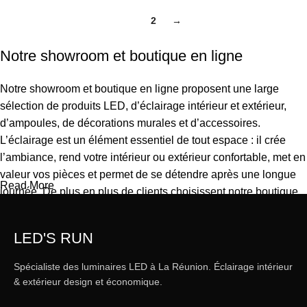
1
2
→
Notre showroom et boutique en ligne
Notre showroom et boutique en ligne proposent une large
sélection de produits LED, d’éclairage intérieur et extérieur,
d’ampoules, de décorations murales et d’accessoires.
L’éclairage est un élément essentiel de tout espace : il crée
l’ambiance, rend votre intérieur ou extérieur confortable, met en
valeur vos pièces et permet de se détendre après une longue
Read More
journée. De plus en plus de clients choisissent notre boutique
en ligne pour commander depuis chez eux, comparer les
produits et acheter tranquillement ce qui correspond à leurs
LED'S RUN
besoins. Notre catalogue inclut des solutions pour tous les
usages, des particuliers aux professionnels.
Spécialiste des luminaires LED à La Réunion. Éclairage intérieur
& extérieur design et économique.
L’éclairage LED, une forme d’art moderne