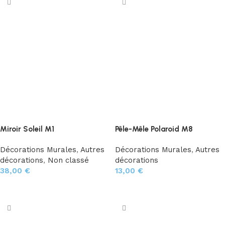
Miroir Soleil M1
Pêle-Mêle Polaroid M8
Décorations Murales
,
Autres
Décorations Murales
,
Autres
décorations
,
Non classé
décorations
38,00
€
13,00
€
Ajouter au panier
Ajouter au panier