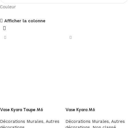
Couleur
PANNEAU ACOUSTIQUE VITRÉ OR
Afficher la colonne
Réduction jusqu’au -17%
Acheter maintenant
Vase Kyara Taupe M6
Vase Kyara M6
Décorations Murales
,
Autres
Décorations Murales
,
Autres
décorations
décorations
,
Non classé