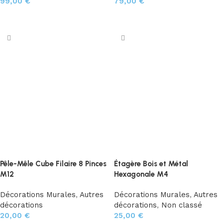
99,00
€
79,00
€
Ajouter au panier
Ajouter au panier
Pêle-Mêle Cube Filaire 8 Pinces
Étagère Bois et Métal
M12
Hexagonale M4
Décorations Murales
,
Autres
Décorations Murales
,
Autres
décorations
décorations
,
Non classé
20,00
€
25,00
€