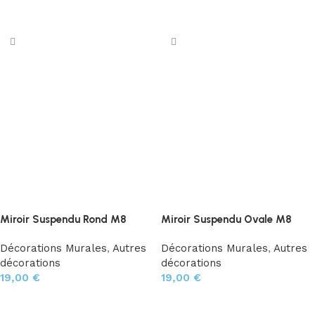
Choix des options
Ajouter au panier
Miroir Suspendu Rond M8
Miroir Suspendu Ovale M8
Décorations Murales
,
Autres
Décorations Murales
,
Autres
décorations
décorations
19,00
€
19,00
€
Ajouter au panier
Ajouter au panier