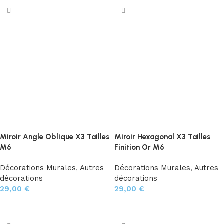
Miroir Angle Oblique X3 Tailles
Miroir Hexagonal X3 Tailles
M6
Finition Or M6
Décorations Murales
,
Autres
Décorations Murales
,
Autres
décorations
décorations
29,00
€
29,00
€
Choix des options
Ajouter au panier