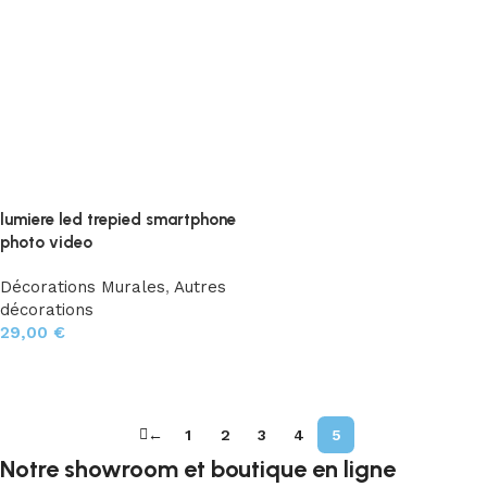
lumiere led trepied smartphone
photo video
Décorations Murales
,
Autres
décorations
29,00
€
Ajouter au panier
←
1
2
3
4
5
Notre showroom et boutique en ligne