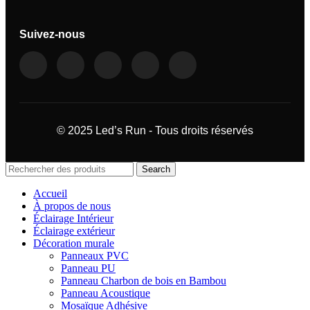
Suivez-nous
© 2025 Led’s Run - Tous droits réservés
Search
Accueil
À propos de nous
Éclairage Intérieur
Éclairage extérieur
Décoration murale
Panneaux PVC
Panneau PU
Panneau Charbon de bois en Bambou
Panneau Acoustique
Mosaïque Adhésive