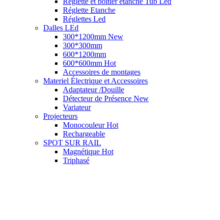
Reglette et boitier etanche Tub Led
Réglette Etanche
Réglettes Led
Dalles LEd
300*1200mm
New
300*300mm
600*1200mm
600*600mm
Hot
Accessoires de montages
Materiel Électrique et Accessoires
Adaptateur /Douille
Détecteur de Présence
New
Variateur
Projecteurs
Monocouleur
Hot
Rechargeable
SPOT SUR RAIL
Magnétique
Hot
Triphasé