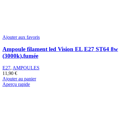
Ajouter aux favoris
Ampoule filament led Vision EL E27 ST64 8w
(3000k),fumée
E27
,
AMPOULES
11,90
€
Ajouter au panier
Aperçu rapide