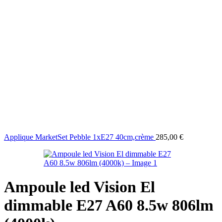
Applique MarketSet Pebble 1xE27 40cm,crème
285,00
€
Ampoule led Vision El
dimmable E27 A60 8.5w 806lm