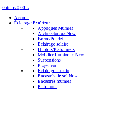
0
items
0,00
€
Accueil
Éclairage Extérieur
Appliques Murales
Architecturaux
New
Borne/Potelet
Eclairage solaire
Hublots/Plafonniers
Mobilier Lumineux
New
Suspensions
Projecteur
Eclairage Urbain
Encastrés de sol
New
Encastrés murales
Plafonnier