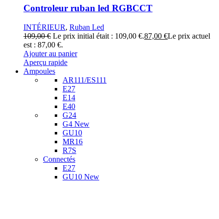
Controleur ruban led RGBCCT
INTÉRIEUR
,
Ruban Led
109,00
€
Le prix initial était : 109,00 €.
87,00
€
Le prix actuel
est : 87,00 €.
Ajouter au panier
Aperçu rapide
Ampoules
AR111/ES111
E27
E14
E40
G24
G4
New
GU10
MR16
R7S
Connectés
E27
GU10
New