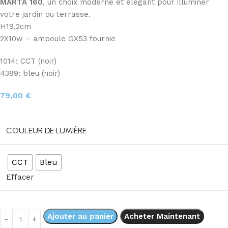
MARTA 160
, un choix moderne et élégant pour illuminer
votre jardin ou terrasse.
H19,2cm
2X10w – ampoule GX53 fournie
1014: CCT (noir)
4389: bleu (noir)
79,00
€
COULEUR DE LUMIÈRE
CCT
Bleu
Effacer
Ajouter au panier
Acheter Maintenant