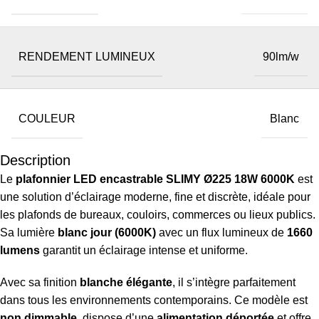
RENDEMENT LUMINEUX
90lm/w
COULEUR
Blanc
Description
Le
plafonnier LED encastrable SLIMY Ø225 18W 6000K
est
une solution d’éclairage moderne, fine et discrète, idéale pour
les plafonds de bureaux, couloirs, commerces ou lieux publics.
Sa lumière
blanc jour (6000K)
avec un flux lumineux de
1660
lumens
garantit un éclairage intense et uniforme.
Avec sa finition
blanche élégante
, il s’intègre parfaitement
dans tous les environnements contemporains. Ce modèle est
non dimmable
, dispose d’une
alimentation déportée
et offre