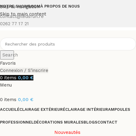
Skip to navigation
NOTRE SHOWROOM
À PROPOS DE NOUS
Skip to main content
contact@ledsrun.re
0262 77 17 21
Search
Favoris
Connexion / S’inscrire
0
items
0,00
€
Menu
0
items
0,00
€
ACCUEIL
ÉCLAIRAGE EXTÉRIEUR
ÉCLAIRAGE INTÉRIEUR
AMPOULES
PROFESSIONNEL
DÉCORATIONS MURALES
BLOGS
CONTACT
Nouveautés