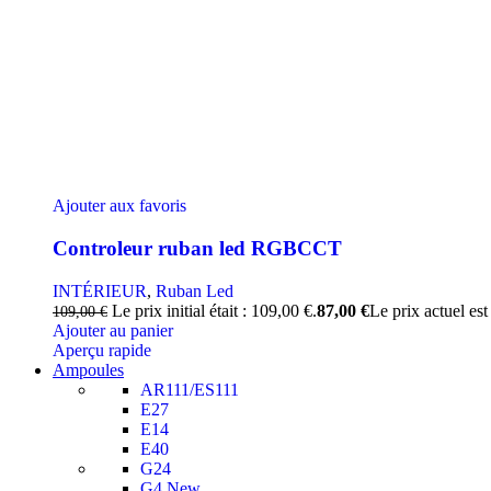
Ajouter aux favoris
Controleur ruban led RGBCCT
INTÉRIEUR
,
Ruban Led
Le prix initial était : 109,00 €.
87,00
€
Le prix actuel est
109,00
€
Ajouter au panier
Aperçu rapide
Ampoules
AR111/ES111
E27
E14
E40
G24
G4
New