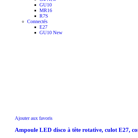
GU10
MR16
R7S
Connectés
E27
GU10
New
Ajouter aux favoris
Ampoule LED disco à tête rotative, culot E27, c