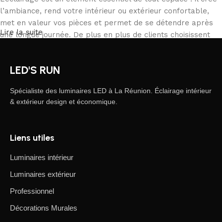
l’ambiance, rend votre intérieur ou extérieur confortable,
met en valeur vos pièces et permet de se détendre après
Lire la suite
une longue journée. De plus en plus de clients choisissent
notre boutique en ligne pour commander depuis chez eux,
comparer les produits et acheter tranquillement ce qui
LED'S RUN
correspond à leurs besoins. Notre catalogue inclut des
solutions pour tous les usages, des particuliers aux
Spécialiste des luminaires LED à La Réunion. Éclairage intérieur
professionnels.
& extérieur design et économique.
L’éclairage LED, une forme d’art moderne
Liens utiles
Les fabricants de luminaires LED proposent des créations
fascinantes : on y trouve des produits standards et des
Luminaires intérieur
modèles uniques conçus par des artisans professionnels,
Luminaires extérieur
appréciés par les connaisseurs de design et d’efficacité.
Nous avons sélectionné les meilleurs modèles, alliant
Professionnel
élégance, qualité et praticité. Nos produits proviennent de
Décorations Murales
marques fiables, reconnues pour leur durabilité, leur