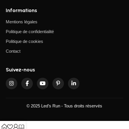
sécurité, leur performance et leur esthétique. Chaque
luminaire garantit une longue durée de vie, un
Informations
fonctionnement sûr et un design soigné, pour que votre
Mentions légales
espace soit parfaitement éclairé et agréable à vivre.
Politique de confidentialité
Politique de cookies
Contact
Suivez-nous
© 2025 Led’s Run - Tous droits réservés