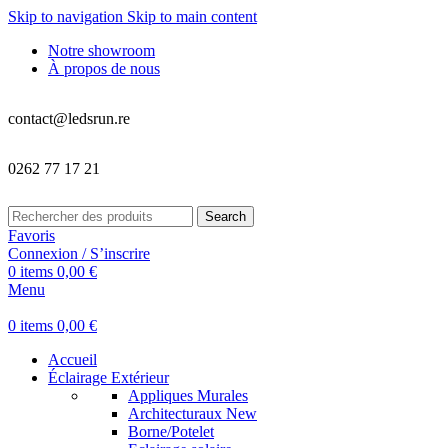
Skip to navigation
Skip to main content
Notre showroom
À propos de nous
contact@ledsrun.re
0262 77 17 21
Search
Favoris
Connexion / S’inscrire
0
items
0,00
€
Menu
0
items
0,00
€
Accueil
Éclairage Extérieur
Appliques Murales
Architecturaux
New
Borne/Potelet