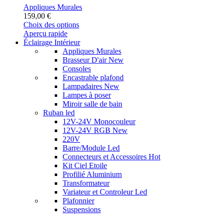
Appliques Murales
159,00
€
Ce
Choix des options
produit
Aperçu rapide
a
Éclairage Intérieur
plusieurs
Appliques Murales
variations.
Brasseur D'air
New
Les
Consoles
options
Encastrable plafond
peuvent
Lampadaires
New
être
Lampes à poser
choisies
Miroir salle de bain
sur
Ruban led
la
12V-24V Monocouleur
page
12V-24V RGB
New
du
220V
produit
Barre/Module Led
Connecteurs et Accessoires
Hot
Kit Ciel Etoile
Profilié Aluminium
Transformateur
Variateur et Controleur Led
Plafonnier
Suspensions