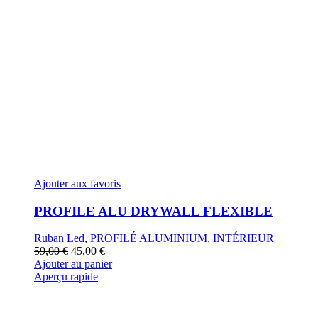
Ajouter aux favoris
PROFILE ALU DRYWALL FLEXIBLE
Ruban Led
,
PROFILÉ ALUMINIUM
,
INTÉRIEUR
Le
Le
59,00
€
45,00
€
prix
prix
Ajouter au panier
initial
actuel
Aperçu rapide
était :
est :
59,00 €.
45,00 €.