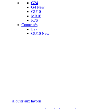
G24
G4
New
GU10
MR16
R7S
Connectés
E27
GU10
New
Ajouter aux favoris