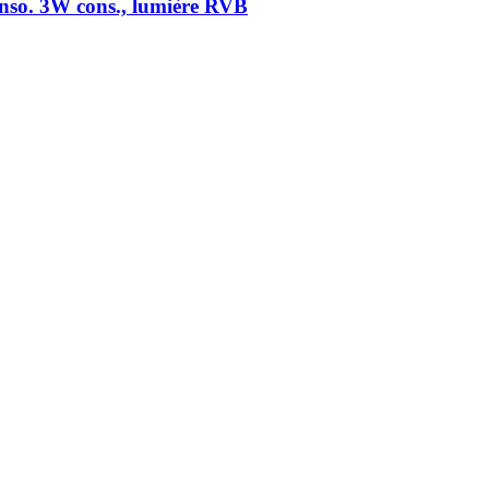
onso. 3W cons., lumière RVB