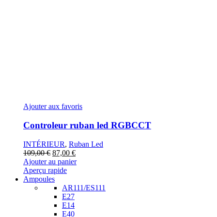
Ajouter aux favoris
Controleur ruban led RGBCCT
INTÉRIEUR
,
Ruban Led
Le
Le
109,00
€
87,00
€
prix
prix
Ajouter au panier
initial
actuel
Aperçu rapide
était :
est :
Ampoules
109,00 €.
87,00 €.
AR111/ES111
E27
E14
E40