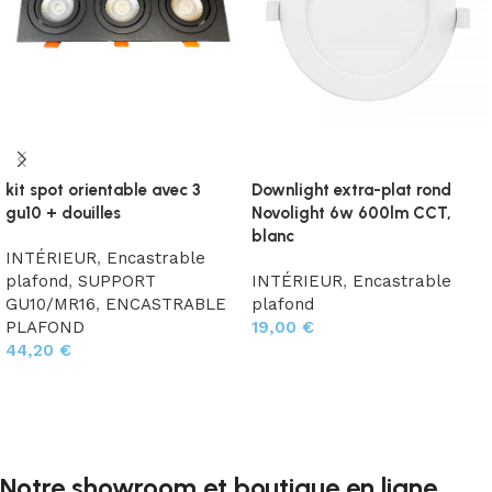
kit spot orientable avec 3
Downlight extra-plat rond
gu10 + douilles
Novolight 6w 600lm CCT,
blanc
INTÉRIEUR
,
Encastrable
plafond
,
SUPPORT
INTÉRIEUR
,
Encastrable
GU10/MR16
,
ENCASTRABLE
plafond
PLAFOND
19,00
€
44,20
€
Ajouter au panier
Choix des options
Notre showroom et boutique en ligne