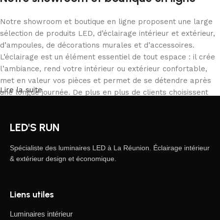
Notre showroom et boutique en ligne proposent une large
sélection de produits LED, d’éclairage intérieur et extérieur,
d’ampoules, de décorations murales et d’accessoires.
L’éclairage est un élément essentiel de tout espace : il crée
l’ambiance, rend votre intérieur ou extérieur confortable,
met en valeur vos pièces et permet de se détendre après
Lire la suite
une longue journée. De plus en plus de clients choisissent
notre boutique en ligne pour commander depuis chez eux,
comparer les produits et acheter tranquillement ce qui
LED'S RUN
correspond à leurs besoins. Notre catalogue inclut des
solutions pour tous les usages, des particuliers aux
Spécialiste des luminaires LED à La Réunion. Éclairage intérieur
professionnels.
& extérieur design et économique.
L’éclairage LED, une forme d’art moderne
Liens utiles
Les fabricants de luminaires LED proposent des créations
fascinantes : on y trouve des produits standards et des
Luminaires intérieur