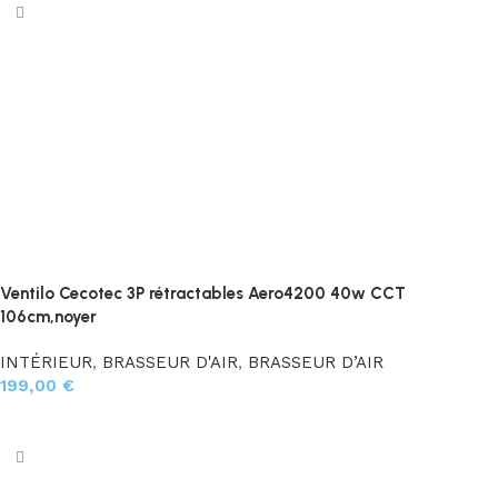
Ventilo Cecotec 3P rétractables Aero4200 40w CCT
106cm,noyer
INTÉRIEUR
,
BRASSEUR D'AIR
,
BRASSEUR D’AIR
199,00
€
Choix des options