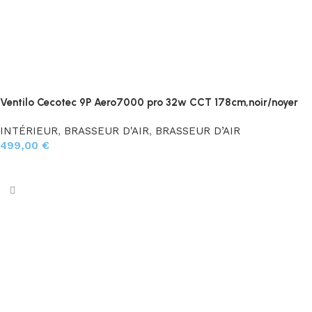
Ventilo Cecotec 9P Aero7000 pro 32w CCT 178cm,noir/noyer
INTÉRIEUR
,
BRASSEUR D'AIR
,
BRASSEUR D’AIR
499,00
€
Ajouter au panier