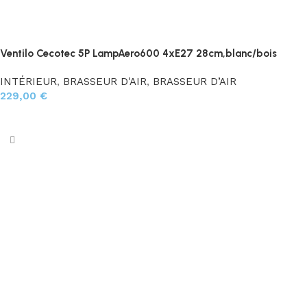
Ventilo Cecotec 5P LampAero600 4xE27 28cm,blanc/bois
INTÉRIEUR
,
BRASSEUR D'AIR
,
BRASSEUR D’AIR
229,00
€
Ajouter au panier